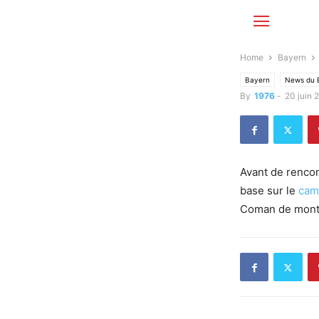
Home
Bayern
Bayern
News du 
By
1976
-
20 juin 
Avant de rencont
base sur le
cam
Coman de montre