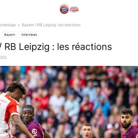
undesliga
Bayern / RB Leipzig : les réactions
Bayern
Interviews
 RB Leipzig : les réactions
2023