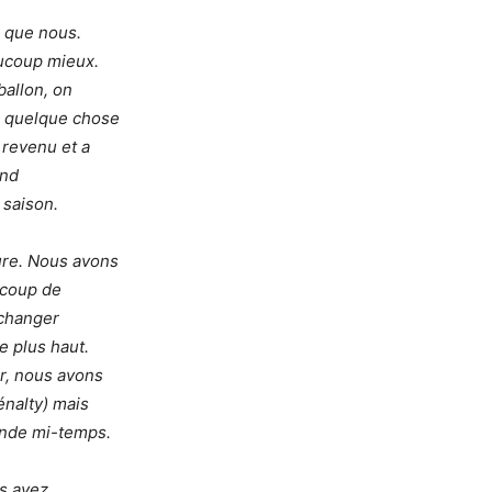
r que nous.
aucoup mieux.
ballon, on
ue quelque chose
 revenu et a
and
 saison.
ure. Nous avons
ucoup de
 changer
e plus haut.
r, nous avons
énalty) mais
onde mi-temps.
s avez