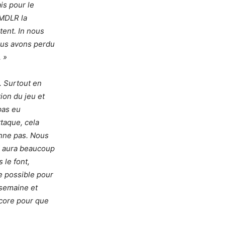
ais pour le
(MDLR la
tent. In nous
ous avons perdu
 »
. Surtout en
ion du jeu et
pas eu
taque, cela
onne pas. Nous
d aura beaucoup
 le font,
re possible pour
 semaine et
ncore pour que