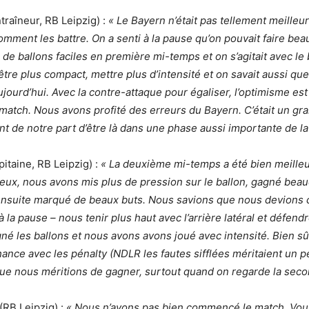
traîneur, RB Leipzig) :
« Le Bayern n’était pas tellement meilleu
mment les battre. On a senti à la pause qu’on pouvait faire be
 de ballons faciles en première mi-temps et on s’agitait avec le 
 être plus compact, mettre plus d’intensité et on savait aussi q
ujourd’hui. Avec la contre-attaque pour égaliser, l’optimisme est
u match. Nous avons profité des erreurs du Bayern. C’était un gr
 de notre part d’être là dans une phase aussi importante de la
itaine, RB Leipzig) :
« La deuxième mi-temps a été bien meille
eux, nous avons mis plus de pression sur le ballon, gagné bea
ensuite marqué de beaux buts. Nous savions que nous devions
la pause – nous tenir plus haut avec l’arrière latéral et défendr
é les ballons et nous avons avons joué avec intensité. Bien sû
ance avec les pénalty (NDLR les fautes sifflées méritaient un p
 que nous méritions de gagner, surtout quand on regarde la sec
(RB Leipzig) :
« Nous n’avons pas bien commencé le match. Vou