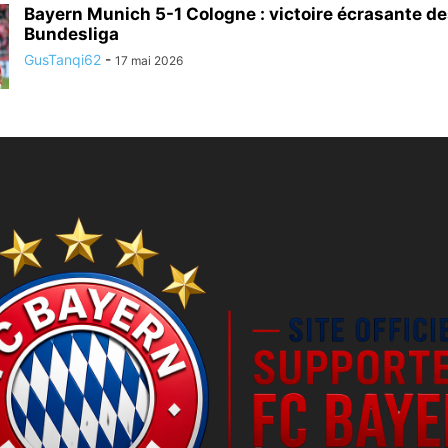
Bayern Munich 5-1 Cologne : victoire écrasante de
Bundesliga
GusTanqi62
-
17 mai 2026