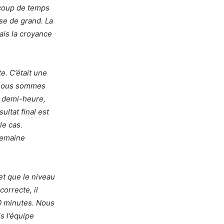
ucoup de temps
se de grand. La
ais la croyance
te. C’était une
s nous sommes
e demi-heure,
ultat final est
le cas.
semaine
et que le niveau
correcte, il
0 minutes. Nous
s l’équipe