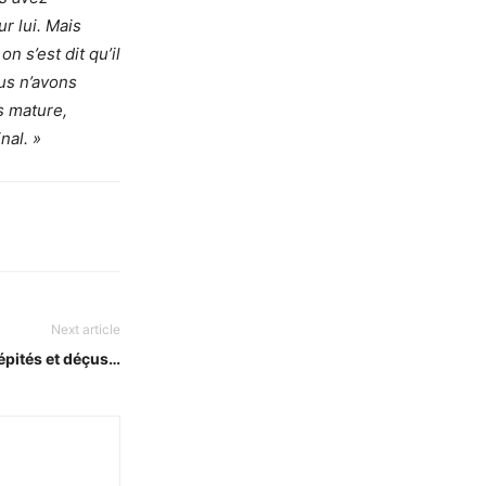
r lui. Mais
n s’est dit qu’il
ous n’avons
s mature,
nal. »
Next article
épités et déçus…