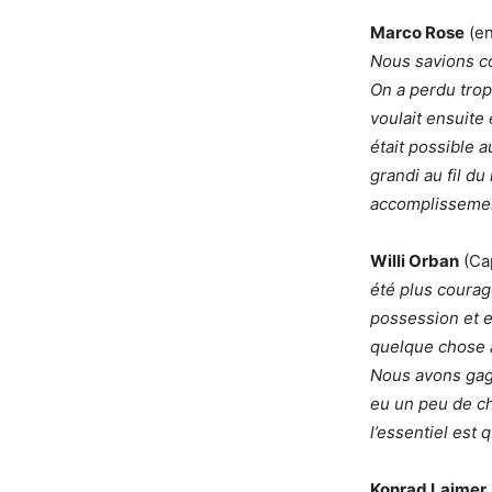
Marco Rose
(en
Nous savions co
On a perdu trop
voulait ensuite
était possible a
grandi au fil d
accomplissement
Willi Orban
(Cap
été plus courag
possession et 
quelque chose à 
Nous avons gagn
eu un peu de ch
l’essentiel est
Konrad Laimer