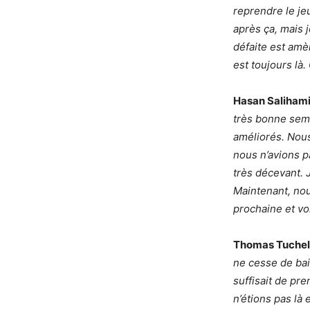
reprendre le je
après ça, mais 
défaite est amè
est toujours là.
Hasan Saliham
très bonne sem
améliorés. Nou
nous n’avions p
très décevant. J
Maintenant, nou
prochaine et vo
Thomas Tuchel
ne cesse de bais
suffisait de pr
n’étions pas là