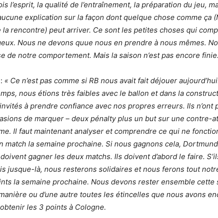
vois l’esprit, la qualité de l’entraînement, la préparation du jeu, m
aucune explication sur la façon dont quelque chose comme ça 
la rencontre) peut arriver. Ce sont les petites choses qui comp
ageux. Nous ne devons quue nous en prendre à nous mêmes. N
e de notre comportement. Mais la saison n’est pas encore finie.
:
« Ce n’est pas comme si RB nous avait fait déjouer aujourd’hui
ps, nous étions très faibles avec le ballon et dans la construct
invités à prendre confiance avec nos propres erreurs. Ils n’ont 
sions de marquer – deux pénalty plus un but sur une contre-at
me. Il faut maintenant analyser et comprendre ce qui ne foncti
n match la semaine prochaine. Si nous gagnons cela, Dortmun
 doivent gagner les deux matchs. Ils doivent d’abord le faire. S’ils
ais jusque-là, nous resterons solidaires et nous ferons tout not
oints la semaine prochaine. Nous devons rester ensemble cette
manière ou d’une autre toutes les étincelles que nous avons e
obtenir les 3 points à Cologne.