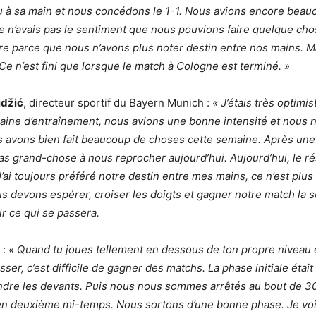
u à sa main et nous concédons le 1-1. Nous avions encore bea
je n’avais pas le sentiment que nous pouvions faire quelque cho
re parce que nous n’avons plus noter destin entre nos mains. M
 Ce n’est fini que lorsque le match à Cologne est terminé. »
idžić
, directeur sportif du Bayern Munich :
« J’étais très optimis
aine d’entraînement, nous avions une bonne intensité et nou
s avons bien fait beaucoup de choses cette semaine. Après un
as grand-chose à nous reprocher aujourd’hui. Aujourd’hui, le rés
’ai toujours préféré notre destin entre mes mains, ce n’est plus 
s devons espérer, croiser les doigts et gagner notre match la 
ir ce qui se passera.
:
« Quand tu joues tellement en dessous de ton propre niveau 
ser, c’est difficile de gagner des matchs. La phase initiale était 
endre les devants. Puis nous nous sommes arrêtés au bout de 3
 en deuxième mi-temps. Nous sortons d’une bonne phase. Je voi