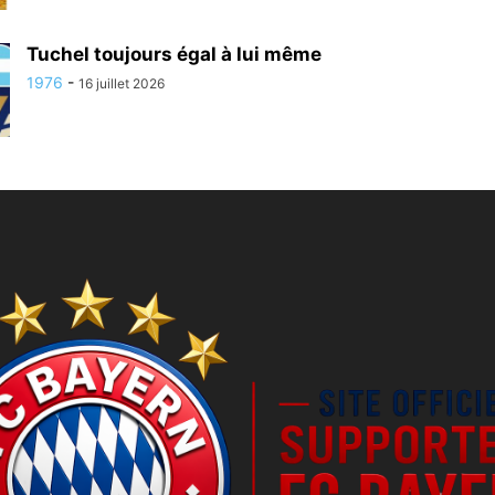
Tuchel toujours égal à lui même
1976
-
16 juillet 2026