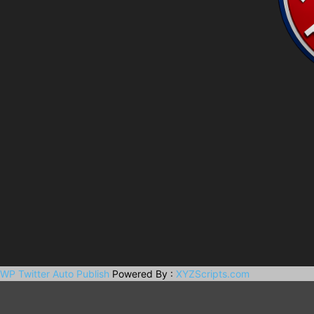
WP Twitter Auto Publish
Powered By :
XYZScripts.com