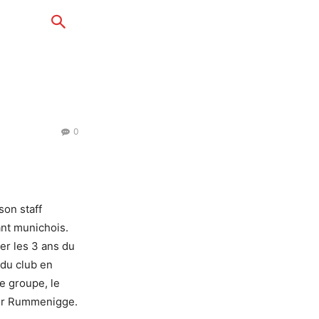
0
son staff
nt munichois.
er les 3 ans du
 du club en
le groupe, le
ler Rummenigge.