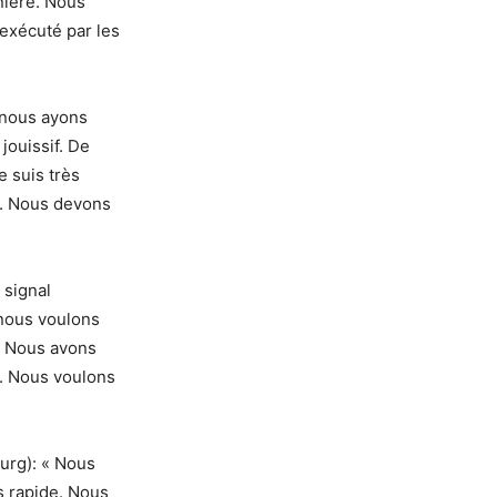
nière. Nous
 exécuté par les
 nous ayons
 jouissif. De
 suis très
é. Nous devons
n signal
 nous voulons
. Nous avons
e. Nous voulons
urg): « Nous
s rapide. Nous