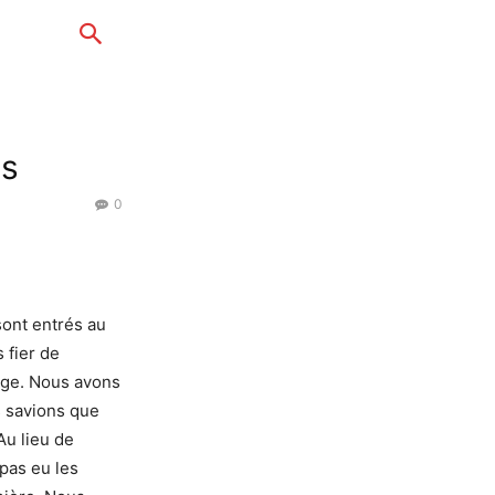
ns
0
sont entrés au
 fier de
arge. Nous avons
s savions que
Au lieu de
pas eu les