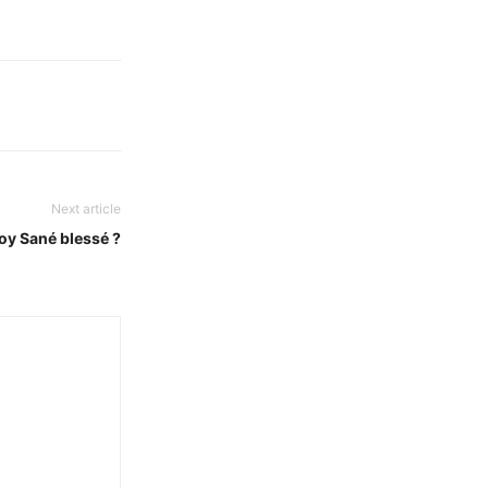
Next article
oy Sané blessé ?