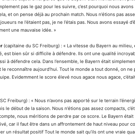
implement pas le gaz pour les suivre, c’est pourquoi nous avons
cela, et on pense déjà au prochain match. Nous n’étions pas ass
 joueurs ne l’étaient pas, je ne l’étais pas. Nous avons essayé d’ê
ement une mauvaise idée. »
er
(capitaine du SC Freiburg) : « La vitesse du Bayern au milieu, 
 est bien sûr si difficile à défendre. Ils ont une qualité incroya
ssi à défendre cela. Dans l’ensemble, le Bayern était simplemen
ut le reconnaître aujourd’hui. Tout le monde a tout donné, on ne 
quipe. Evidemment le score élevé nous agace nous agace, c’étai
SC Freiburg) : « Nous n’avons pas apporté sur le terrain l’énergi
s le début de la saison. Nous n’étions pas assez compacts, c’ét
 compte, nous méritions de perdre par ce score. Le Bayern était 
vé, car il faut être dans un affrontement de haut niveau pour co
r un résultat positif Tout le monde sait qu’ils ont une vraie qual