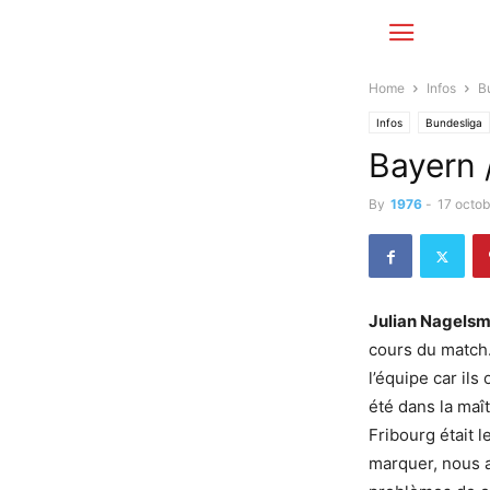
Home
Infos
B
Infos
Bundesliga
Bayern /
By
1976
-
17 octo
Julian Nagels
cours du match.
l’équipe car il
été dans la maî
Fribourg était 
marquer, nous a