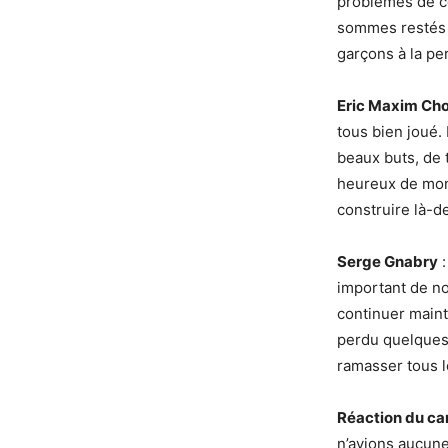
problèmes de c
sommes restés im
garçons à la pe
Eric Maxim Ch
tous bien joué. 
beaux buts, de
heureux de mon
construire là-d
Serge Gnabry
:
important de no
continuer main
perdu quelques 
ramasser tous l
Réaction du cam
n’avions aucune