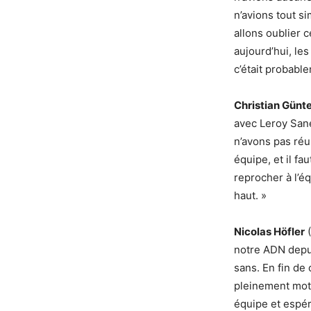
n’avions tout s
allons oublier 
aujourd’hui, les
c’était probabl
Christian Günt
avec Leroy Sané,
n’avons pas réu
équipe, et il fa
reprocher à l’é
haut. »
Nicolas Höfler
(
notre ADN depui
sans. En fin de
pleinement moti
équipe et espére