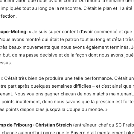
oncentration que nous avions contre Dortmund la semaine der
pliqués tout au long de la rencontre. C’était le plan et il a été
rfection.
oupo-Moting:
« Je suis super content d’avoir commencé et que
Nous avons montré qui était le patron tout au long et c’était très
 très beaux mouvements que nous avons également terminés. Je
 but, de ma passe décisive et de la façon dont nous avons jou
essus.
 « C’était très bien de produire une telle performance. C’était u
tre part après quelques semaines difficiles – et c’est ainsi que
tenant. Nous voulons gagner chacun de nos matchs maintenant
points inutilement, donc nous savons que la pression est fort
es points disponibles jusqu’à la Coupe du monde. »
p de Fribourg : Christian Streich
(entraîneur-chef du SC Freib
 chance aujourd’hui parce que le Bayern était mentalement plu