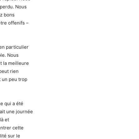
 perdu. Nous
ez bons
tre offenifs –
en particulier
ble. Nous
t la meilleure
peut rien
t un peu trop
e qui a été
ait une journée
là et
ntrer cette
ité sur le