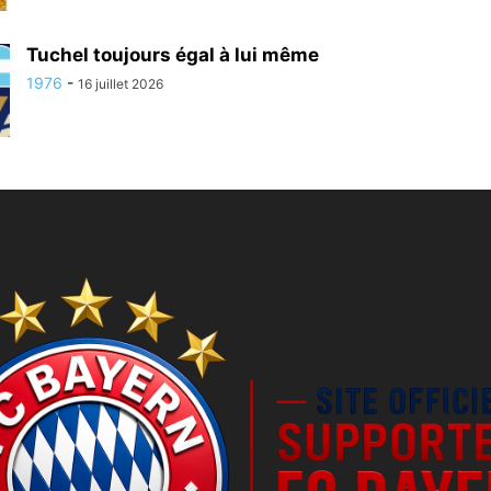
Tuchel toujours égal à lui même
1976
-
16 juillet 2026