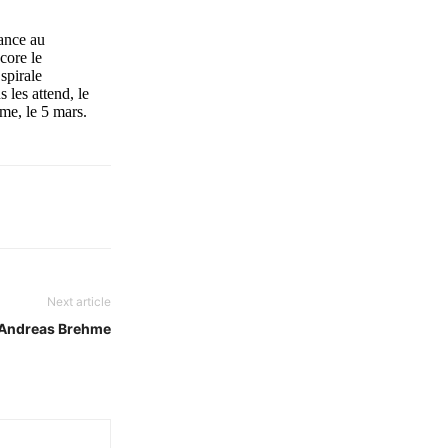
ance au
core le
spirale
 les attend, le
me, le 5 mars.
.
Next article
 Andreas Brehme