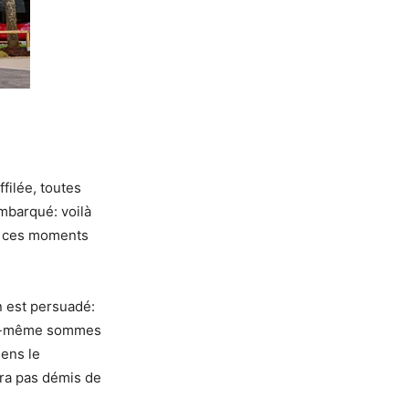
filée, toutes
mbarqué: voilà
ns ces moments
n est persuadé:
 moi-même sommes
sens le
era pas démis de