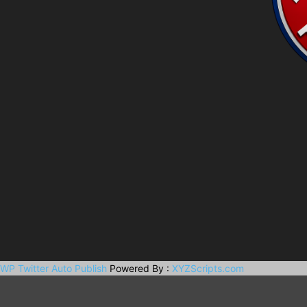
WP Twitter Auto Publish
Powered By :
XYZScripts.com