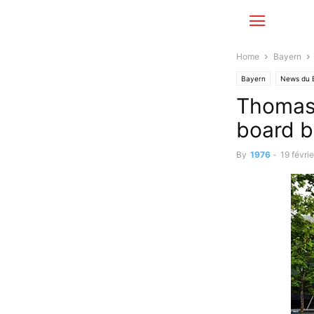
Home
Bayern
Bayern
News du 
Thomas 
board b
By
1976
-
19 févri