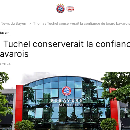
News du Bayern
Thomas Tuchel conserverait la confiance du board bavarois
Bayern
Tuchel conserverait la confian
avarois
er 2024