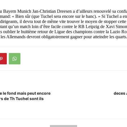
u Bayern Munich Jan-Christian Dreesen a d’ailleurs renouvelé sa confi
emand: « Bien sûr (que Tuchel sera encore sur le banc). » Si Tuchel a en
 dirigeants, il devra tout de même vite trouver le moyen de stopper cette 
tant qu’un match loin d’être facile contre le RB Leipzig de Xavi Simons
ns oublier le huitième retour de Ligue des champions contre la Lazio Ro
es Allemands devront obligatoirement gagner pour atteindre les quarts
e le fond mais peut encore
deces
rs de Th Tuchel sont ils