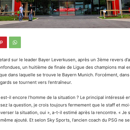
retard sur le leader Bayer Leverkusen, après un 3ème revers d’af
onfondues, un huitième de finale de Ligue des champions mal e
itique dans laquelle se trouve le Bayern Munich. Forcément, da
gards se tournent vers l’entraîneur.
st-il encore l’homme de la situation ? Le principal intéressé e
sez la question, je crois toujours fermement que le staff et
erser la situation, oui », a-t-il estimé après la rencontre. « Je 
il même ajouté. Et selon Sky Sports, l’ancien coach du PSG ne s