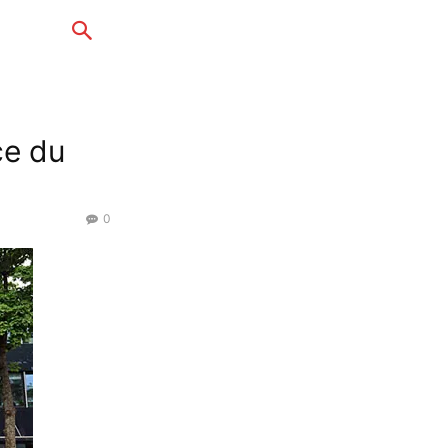
ce du
0