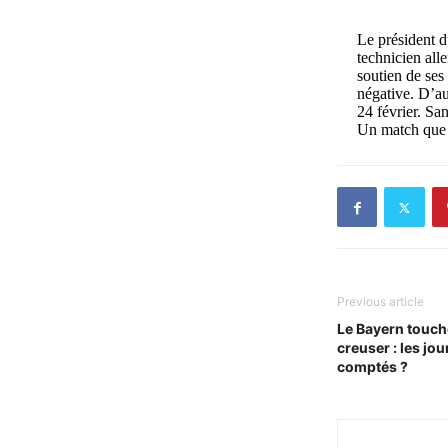
Le président d
technicien all
soutien de ses
négative. D’au
24 février. Sa
Un match que l
Previous article
Le Bayern touch
creuser : les jou
comptés ?