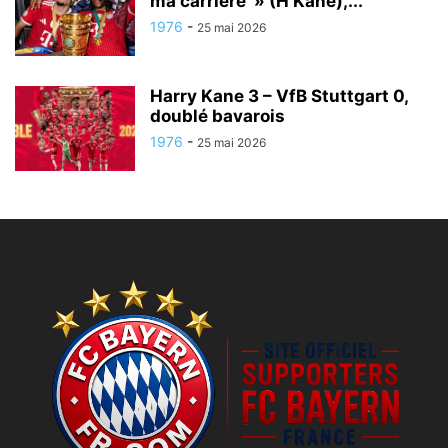
ma carrière » (H Kane),...
1976
-
25 mai 2026
Harry Kane 3 – VfB Stuttgart 0,
doublé bavarois
1976
-
25 mai 2026