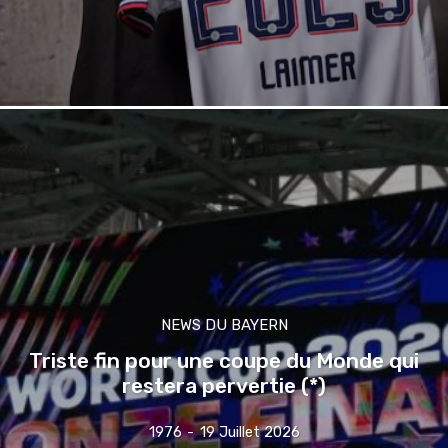
NEWS DU BAYERN
Triste fin pour une coupe du Monde qui
restera pervertie (*)
1976
-
19 Juillet 2026