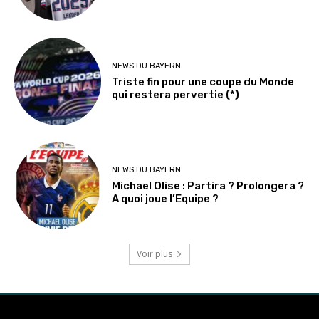
NEWS DU BAYERN
Triste fin pour une coupe du Monde
qui restera pervertie (*)
NEWS DU BAYERN
Michael Olise : Partira ? Prolongera ?
A quoi joue l’Equipe ?
Voir plus