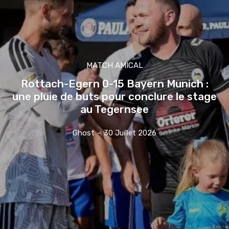
MATCH AMICAL
Rottach-Egern 0-15 Bayern Munich :
une pluie de buts pour conclure le stage
au Tegernsee
Ghost
-
30 Juillet 2026