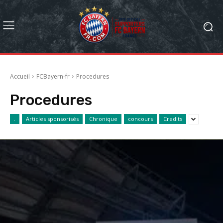
Accueil
FCBayern-fr
Procedures
Procedures
.
Articles sponsorisés
Chronique
concours
Credits