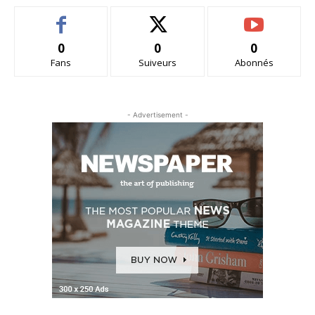
0
0
0
Fans
Suiveurs
Abonnés
- Advertisement -