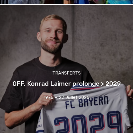
TRANSFERTS
OFF. Konrad Laimer prolonge > 2029
1976
-
22 Juillet 2026