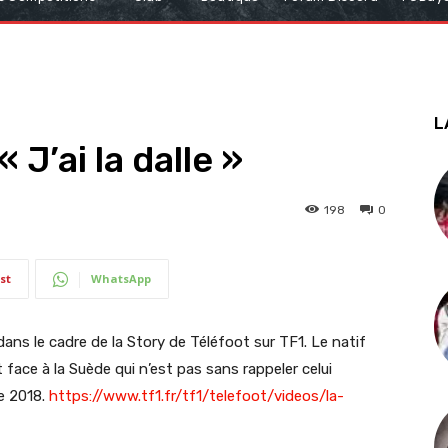
L
J’ai la dalle »
198
0
st
WhatsApp
ns le cadre de la Story de Téléfoot sur TF1. Le natif
ace à la Suède qui n’est pas sans rappeler celui
e 2018.
https://www.tf1.fr/tf1/telefoot/videos/la-