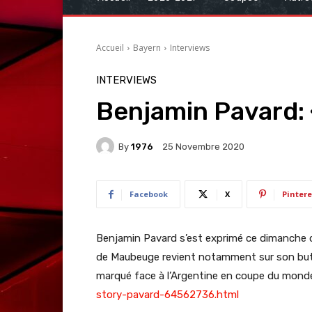
Accueil
Bayern
Interviews
INTERVIEWS
Benjamin Pavard: « 
By
1976
25 Novembre 2020
Facebook
X
Pintere
Benjamin Pavard s’est exprimé ce dimanche da
de Maubeuge revient notamment sur son but f
marqué face à l’Argentine en coupe du mond
story-pavard-64562736.html