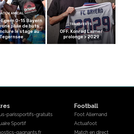
MATCH AMICAL
-Egern 0-15 Bayern
TRANSFERTS
: une pluie de buts
nclure le stage au
OFF. Konrad Laimer
Tegernsee
prolonge > 2029
tres
Football
s-parissportifs-gratuits
Foot Allemand
aire Sportif
Actuafoot
ostics-gagnants.fr
Match en direct