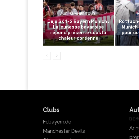
AUDI SUMMER TOUR
Jeju SK 1-2 Bayern Munich :
Rottach
La jeunesse bavaroise
Munich 
répond présente sous la
pour co
chaleur coréenne
Clubs
Au
bonu
Fcbayern.de
Annu
Manchester Devils
pron