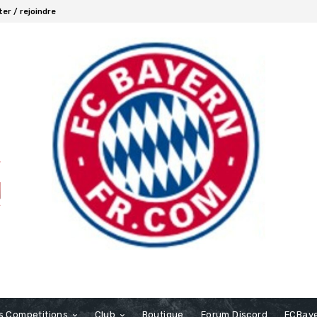
er / rejoindre
s Competitions
Club
Boutique
Forum Discord
FCBaye