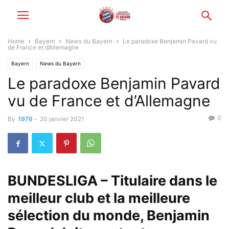
Home
Bayern
News du Bayern
Le paradoxe Benjamin Pavard vu
de France et d’Allemagne
Bayern
News du Bayern
Le paradoxe Benjamin Pavard
vu de France et d’Allemagne
0
By
1976
-
20 janvier 2021
BUNDESLIGA – Titulaire dans le
meilleur club et la meilleure
sélection du monde, Benjamin