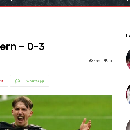
L
ern – 0-3
182
0
st
WhatsApp