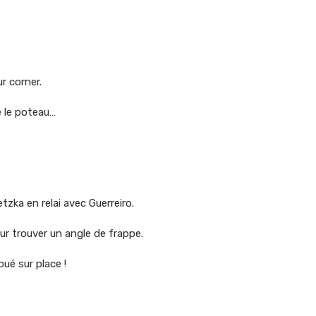
r corner.
e le poteau…
tzka en relai avec Guerreiro.
our trouver un angle de frappe.
oué sur place !