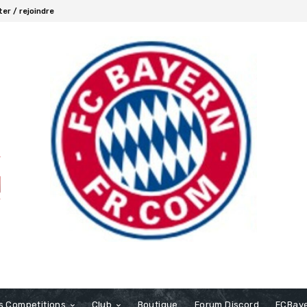
er / rejoindre
s Competitions
Club
Boutique
Forum Discord
FCBaye