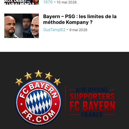
1976
-
10 mai 2026
Bayern – PSG : les limites de la
méthode Kompany ?
GusTanqi62
-
9 mai 2026