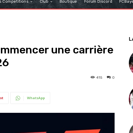
s Competitions
Club
Boutique
Forum Discord
FCBaye
L
ommencer une carrière
26
415
0
st
WhatsApp