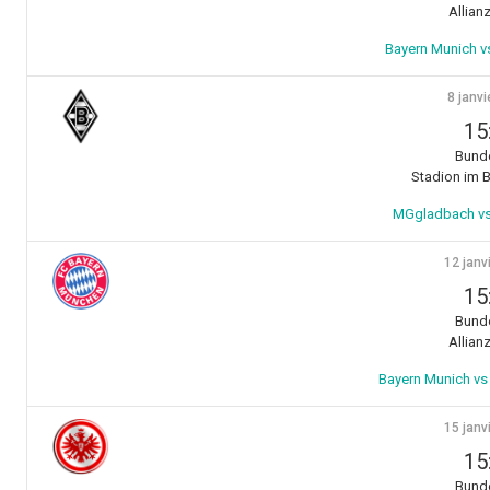
Allian
Bayern Munich v
8 janvi
15
Bunde
Stadion im B
MGgladbach vs
12 janv
15
Bunde
Allian
Bayern Munich vs
15 janv
15
Bunde