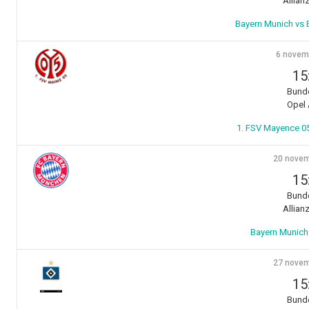
Allian
Bayern Munich vs 
6 novem
15
Bunde
Opel 
1. FSV Mayence 05
20 novem
15
Bunde
Allian
Bayern Munich
27 novem
15
Bunde