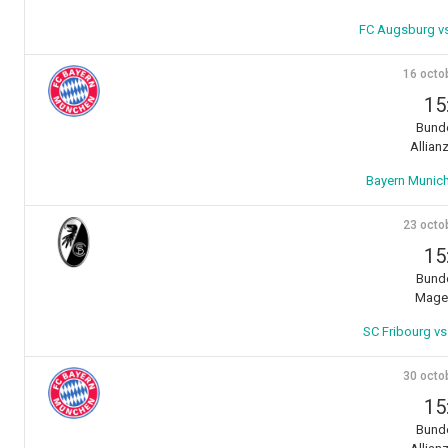
FC Augsburg vs
16 octo
15
Bunde
Allian
Bayern Munich
23 octo
15
Bunde
Mage 
SC Fribourg vs
30 octo
15
Bunde