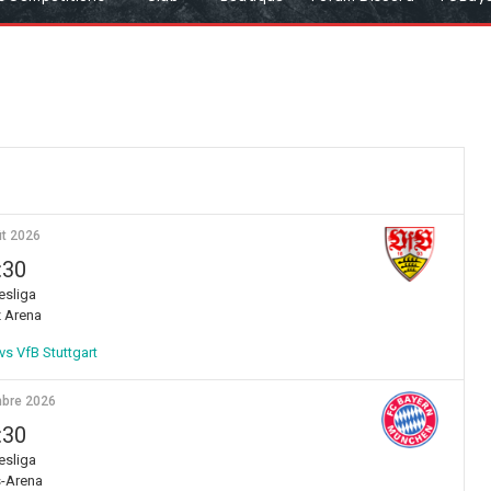
t 2026
:30
sliga
z Arena
s VfB Stuttgart
bre 2026
:30
sliga
s-Arena