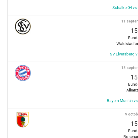
Schalke 04 vs
11 septe
15
Bunde
Waldstadion
SV Elversberg v
18 septe
15
Bunde
Allian
Bayern Munich vs 
9 octob
15
Bunde
Rosenau