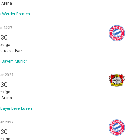
z Arena
s Werder Bremen
er 2027
:30
sliga
orussia-Park
 Bayern Munich
ier 2027
:30
sliga
z Arena
 Bayer Leverkusen
ier 2027
:30
sliga