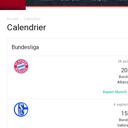
Accueil
Calendrier
Calendrier
Bundesliga
28 aoû
20
Bunde
Allian
Bayern Munich v
4 septem
15
Bunde
Veltin