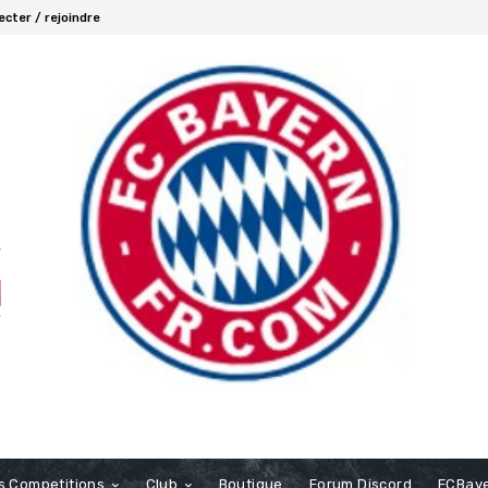
cter / rejoindre
s Competitions
Club
Boutique
Forum Discord
FCBaye