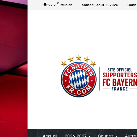
C
22.2
Munich
samedi, août 8, 2026
Conne
FCBAYERN FRANCE
Accueil
2026-2027
Coupes
Autre