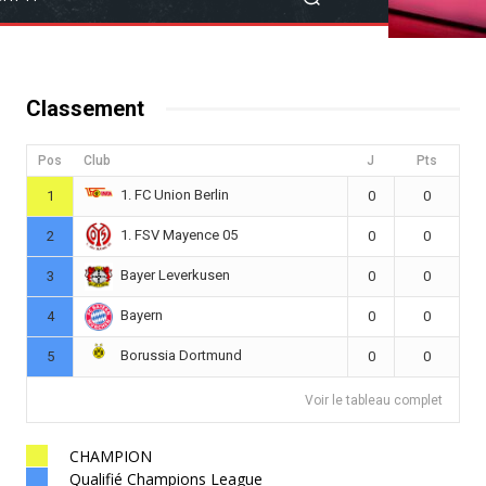
Classement
Pos
Club
J
Pts
1. FC Union Berlin
1
0
0
1. FSV Mayence 05
2
0
0
Bayer Leverkusen
3
0
0
Bayern
4
0
0
Borussia Dortmund
5
0
0
Voir le tableau complet
CHAMPION
Qualifié Champions League