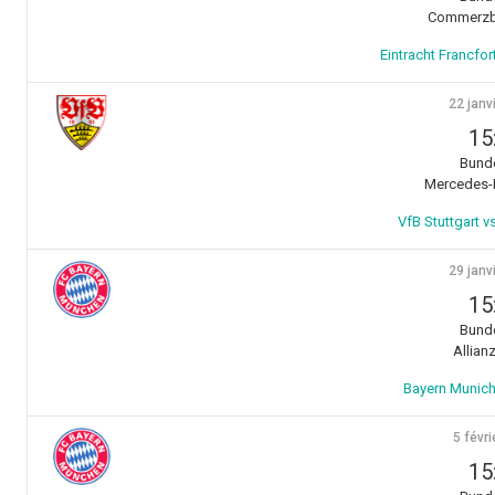
Commerzb
Eintracht Francfor
22 janv
15
Bunde
Mercedes-
VfB Stuttgart v
29 janv
15
Bunde
Allian
Bayern Munich
5 févri
15