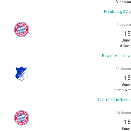
Volkspar
Hambourg SV vs
4 décem
15
Bunde
Allian
Bayern Munich vs
11 décem
15
Bunde
Rhein-Nec
TSG 1899 Hoffenhei
18 décem
15
Bunde