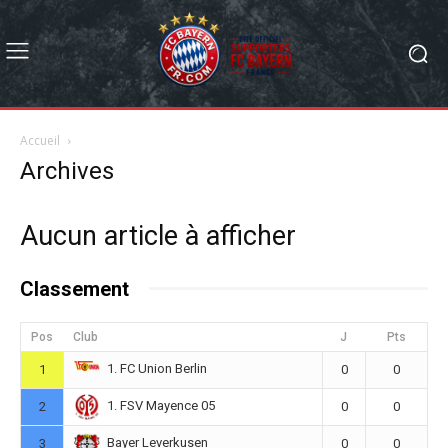
Accueil
Archives
Aucun article à afficher
Classement
Pos
Club
J
Pts
1. FC Union Berlin
1
0
0
1. FSV Mayence 05
2
0
0
Bayer Leverkusen
3
0
0