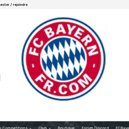
ecter / rejoindre
s Competitions
Club
Boutique
Forum Discord
FCBaye