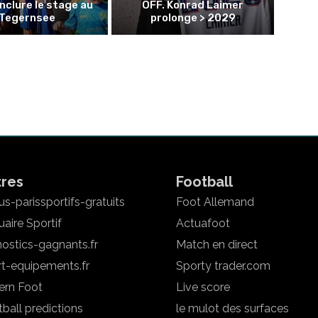
nclure le stage au
OFF. Konrad Laimer
Tegernsee
prolonge > 2029
tres
Football
s-parissportifs-gratuits
Foot Allemand
aire Sportif
Actuafoot
ostics-gagnants.fr
Match en direct
rt-equipements.fr
Sporty trader.com
ern Foot
Live score
ball predictions
le mulot des surfaces