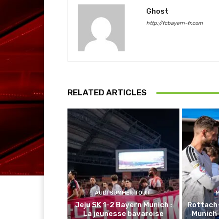
Ghost
http://fcbayern-fr.com
RELATED ARTICLES
AUDI SUMMER TOUR
Jeju SK 1-2 Bayern Munich :
Rottach
La jeunesse bavaroise
Munich 