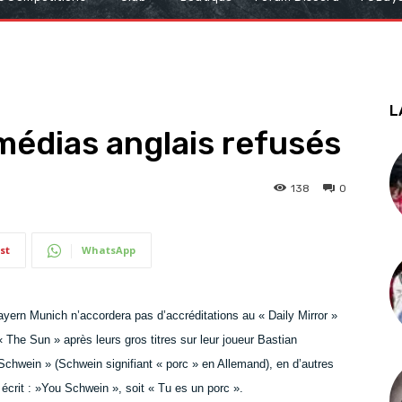
L
médias anglais refusés
138
0
st
WhatsApp
yern Munich n’accordera pas d’accréditations au « Daily Mirror »
« The Sun » après leurs gros titres sur leur joueur Bastian
y Schwein » (Schwein signifiant « porc » en Allemand), en d’autres
 écrit : »You Schwein », soit « Tu es un porc ».