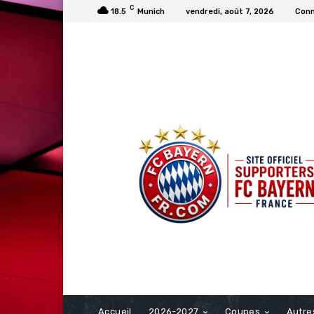
C
18.5
Munich
vendredi, août 7, 2026
Conn
FCBAYERN FRANCE
Accueil
2026-2027
Coupes
Autre