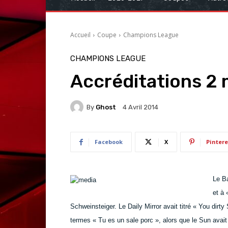
Accueil
Coupe
Champions League
CHAMPIONS LEAGUE
Accréditations 2 
By
Ghost
4 Avril 2014
Facebook
X
Pintere
Le Ba
et à 
Schweinsteiger. Le Daily Mirror avait titré « You dirt
termes « Tu es un sale porc », alors que le Sun avait