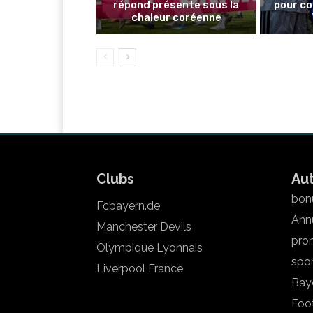
répond présente sous la
pour co
chaleur coréenne
Clubs
Au
bonu
Fcbayern.de
Annu
Manchester Devils
pron
Olympique Lyonnais
spo
Liverpool France
Bay
Foot