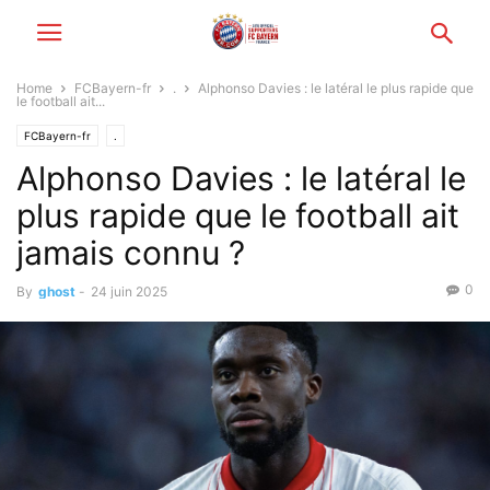
Home
FCBayern-fr
.
Alphonso Davies : le latéral le plus rapide que
le football ait...
FCBayern-fr
.
Alphonso Davies : le latéral le
plus rapide que le football ait
jamais connu ?
0
By
ghost
-
24 juin 2025