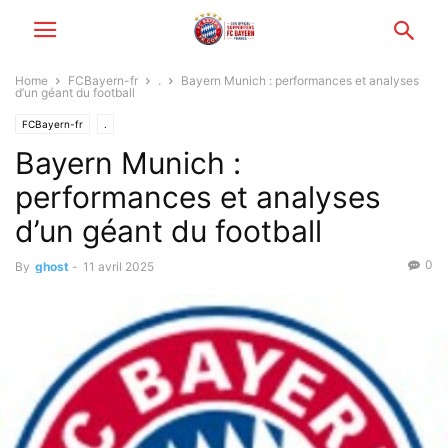
Home
FCBayern-fr
.
Bayern Munich : performances et analyses
d’un géant du football
FCBayern-fr
.
Bayern Munich :
performances et analyses
d’un géant du football
0
By
ghost
-
11 avril 2025