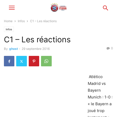
Home
Infos
C1 – Les réactions
Infos
C1 – Les réactions
0
By
ghost
-
29 septembre 2016
Atlético
Madrid vs
Bayern
Munich : 1-0 :
« le Bayern a
joué trop