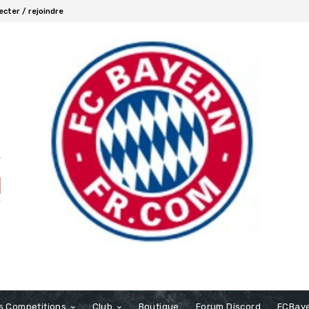
cter / rejoindre
s Competitions
Club
Boutique
Forum Discord
FCBaye