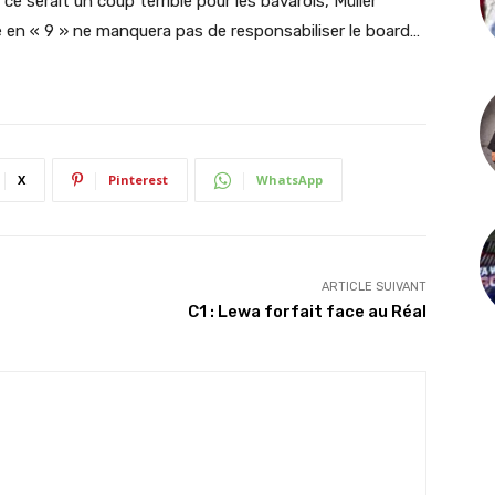
 serait un coup terrible pour les bavarois, Müller
e en « 9 » ne manquera pas de responsabiliser le board…
X
Pinterest
WhatsApp
ARTICLE SUIVANT
C1 : Lewa forfait face au Réal