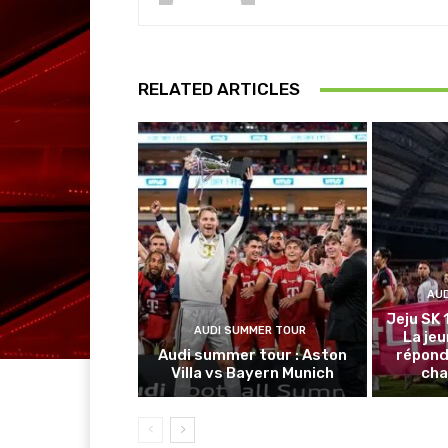
RELATED ARTICLES
AU
Jeju SK 
AUDI SUMMER TOUR
La je
Audi summer tour : Aston
répond
Villa vs Bayern Munich
cha