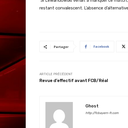
Si Lewandowski venait à manquer ce match, ce
restant convalescent. L’absence d’alternativ
Facebook
Partager
ARTICLE PRÉCÉDENT
Revue d’effectif avant FCB/Réal
Ghost
http://fcbayern-fr.com