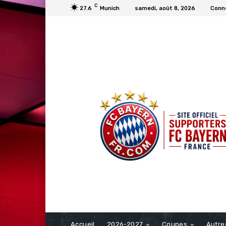
C
27.6
Munich
samedi, août 8, 2026
Conne
FCBAYERN FRANCE
Accueil
2026-2027
Coupes
Autre