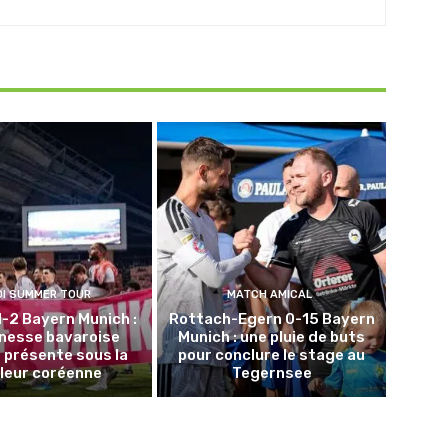
DI SUMMER TOUR
MATCH AMICAL
1-2 Bayern Munich :
Rottach-Egern 0-15 Bayern
unesse bavaroise
Munich : une pluie de buts
 présente sous la
pour conclure le stage au
leur coréenne
Tegernsee