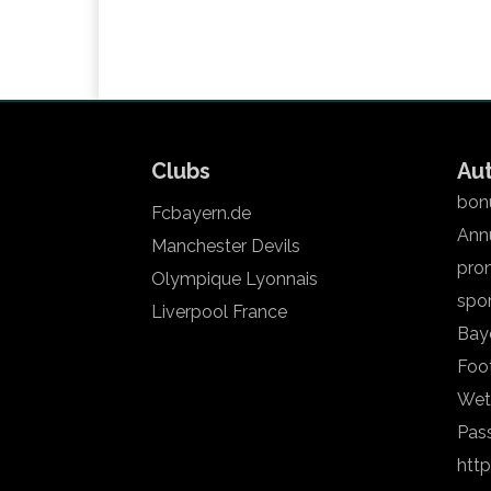
Clubs
Au
bonu
Fcbayern.de
Annu
Manchester Devils
pron
Olympique Lyonnais
spo
Liverpool France
Bay
Foot
Wet
Pas
htt