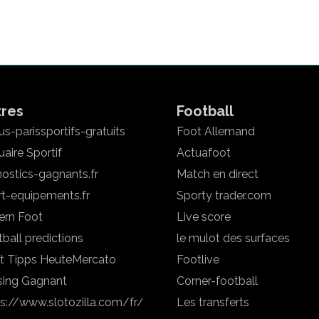
tres
Football
s-parissportifs-gratuits
Foot Allemand
aire Sportif
Actuafoot
ostics-gagnants.fr
Match en direct
rt-equipements.fr
Sporty trader.com
ern Foot
Live score
ball predictions
le mulot des surfaces
t Tipps Heute
Mercato
Footlive
sing Gagnant
Corner-football
ps://www.slotozilla.com/fr/
Les transferts