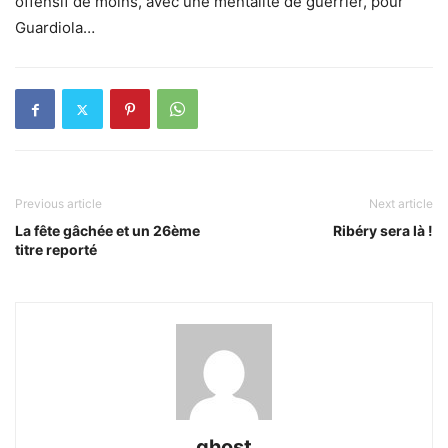
offensif de moins, avec une mentalité de guérrier, pour
Guardiola…
Previous article
Next article
La fête gâchée et un 26ème
Ribéry sera là !
titre reporté
ghost