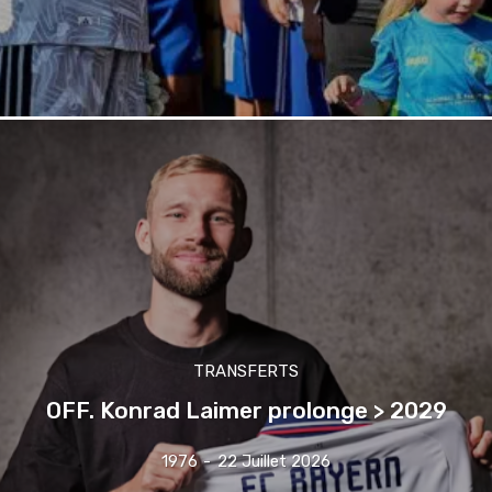
TRANSFERTS
OFF. Konrad Laimer prolonge > 2029
1976
-
22 Juillet 2026