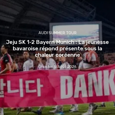
AUDI SUMMER TOUR
Jeju SK 1-2 Bayern Munich : La jeunesse
bavaroise répond présente sous la
chaleur coréenne
Ghost
-
5 Août 2026