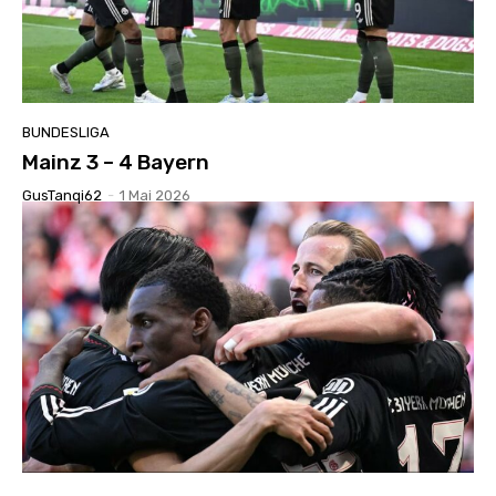
BUNDESLIGA
Mainz 3 – 4 Bayern
GusTanqi62
-
1 Mai 2026