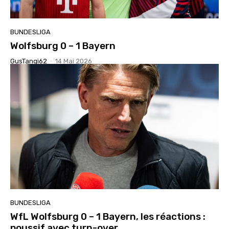
BUNDESLIGA
Wolfsburg 0 – 1 Bayern
GusTanqi62
-
14 Mai 2026
BUNDESLIGA
WfL Wolfsburg 0 – 1 Bayern, les réactions :
poussif avec turn-over