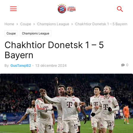
Home
Coupe
Champions League
Chakhtior Donetsk 1 – 5 Bayern
Coupe
Champions League
Chakhtior Donetsk 1 – 5
Bayern
0
By
GusTanqi62
-
13 décembre 2024