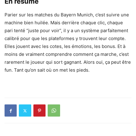
En résumé
Parier sur les matches du Bayern Munich, c’est suivre une
machine bien huilée. Mais derrière chaque clic, chaque
pari tenté “juste pour voir”, il y a un système parfaitement
calibré pour que les plateformes y trouvent leur compte.
Elles jouent avec les cotes, les émotions, les bonus. Et à
moins de vraiment comprendre comment ça marche, c’est
rarement le joueur qui sort gagnant. Alors oui, ça peut être
fun. Tant qu’on sait où on met les pieds.