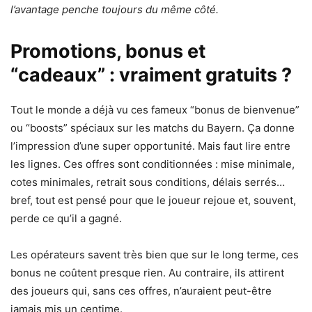
l’avantage penche toujours du même côté.
Promotions, bonus et
“cadeaux” : vraiment gratuits ?
Tout le monde a déjà vu ces fameux “bonus de bienvenue”
ou “boosts” spéciaux sur les matchs du Bayern. Ça donne
l’impression d’une super opportunité. Mais faut lire entre
les lignes. Ces offres sont conditionnées : mise minimale,
cotes minimales, retrait sous conditions, délais serrés…
bref, tout est pensé pour que le joueur rejoue et, souvent,
perde ce qu’il a gagné.
Les opérateurs savent très bien que sur le long terme, ces
bonus ne coûtent presque rien. Au contraire, ils attirent
des joueurs qui, sans ces offres, n’auraient peut-être
jamais mis un centime.