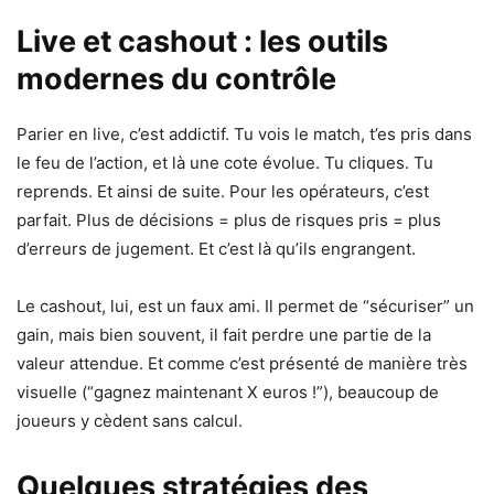
Live et cashout : les outils
modernes du contrôle
Parier en live, c’est addictif. Tu vois le match, t’es pris dans
le feu de l’action, et là une cote évolue. Tu cliques. Tu
reprends. Et ainsi de suite. Pour les opérateurs, c’est
parfait. Plus de décisions = plus de risques pris = plus
d’erreurs de jugement. Et c’est là qu’ils engrangent.
Le cashout, lui, est un faux ami. Il permet de “sécuriser” un
gain, mais bien souvent, il fait perdre une partie de la
valeur attendue. Et comme c’est présenté de manière très
visuelle (“gagnez maintenant X euros !”), beaucoup de
joueurs y cèdent sans calcul.
Quelques stratégies des