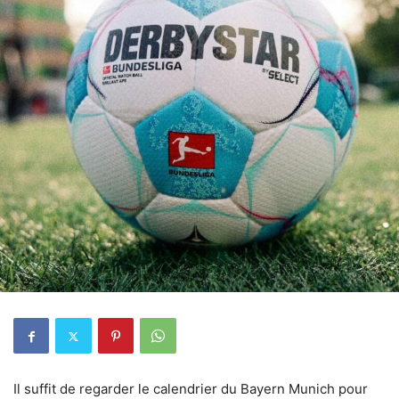
Il suffit de regarder le calendrier du Bayern Munich pour