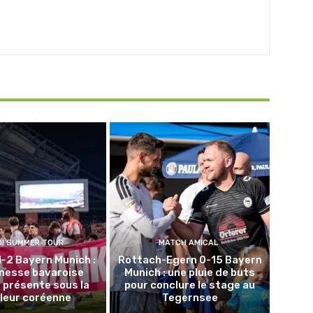
DI SUMMER TOUR
MATCH AMICAL
1-2 Bayern Munich :
Rottach-Egern 0-15 Bayern
unesse bavaroise
Munich : une pluie de buts
 présente sous la
pour conclure le stage au
leur coréenne
Tegernsee