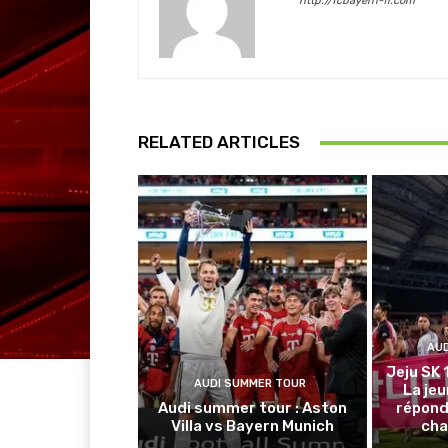
http://fcbayern-fr.com
RELATED ARTICLES
AU
Jeju SK 
AUDI SUMMER TOUR
La je
Audi summer tour : Aston
répond
Villa vs Bayern Munich
cha