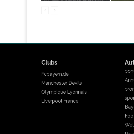
Clubs
Au
bonu
Fcbayern.de
Annu
Manchester Devils
pron
Olympique Lyonnais
spo
Liverpool France
Bay
Foot
Wet
Pas