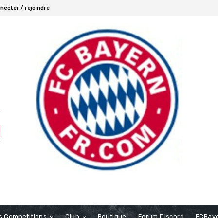
necter / rejoindre
s Competitions
Club
Boutique
Forum Discord
FCBaye