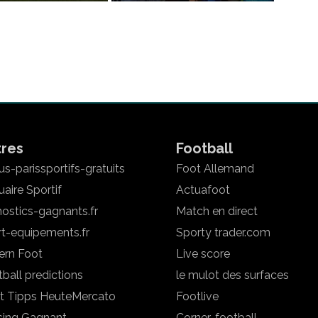
tres
Football
s-parissportifs-gratuits
Foot Allemand
aire Sportif
Actuafoot
ostics-gagnants.fr
Match en direct
rt-equipements.fr
Sporty trader.com
ern Foot
Live score
ball predictions
le mulot des surfaces
t Tipps Heute
Mercato
Footlive
sing Gagnant
Corner-football