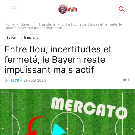
Home
Bayern
Transferts
Entre flou, incertitudes et fermeté, le
Bayern reste impuissant mais actif
Bayern
Transferts
Entre flou, incertitudes et
fermeté, le Bayern reste
impuissant mais actif
0
By
1976
-
29 août 2025