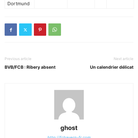
Dortmund
Previous article
Next article
BVB/FCB : Ribery absent
Un calendrier délicat
ghost
http://fcbayern-fr.com