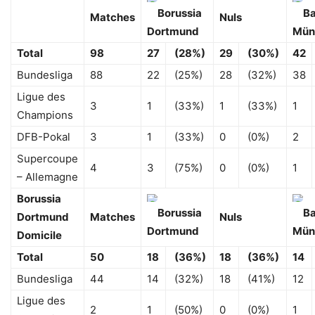
Borussia
B
Matches
Nuls
Dortmund
Mün
Total
98
27
(28%)
29
(30%)
42
Bundesliga
88
22
(25%)
28
(32%)
38
Ligue des
3
1
(33%)
1
(33%)
1
Champions
DFB-Pokal
3
1
(33%)
0
(0%)
2
Supercoupe
4
3
(75%)
0
(0%)
1
– Allemagne
Borussia
Borussia
B
Dortmund
Matches
Nuls
Dortmund
Mün
Domicile
Total
50
18
(36%)
18
(36%)
14
Bundesliga
44
14
(32%)
18
(41%)
12
Ligue des
2
1
(50%)
0
(0%)
1