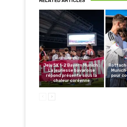
RELATED ARTICLES
AUDI SUMMER TOUR
Jeju SK 1-2 Bayern Munich :
Rottach
La jeunesse bavaroise
Munich 
répond présente sous la
pour co
chaleur coréenne