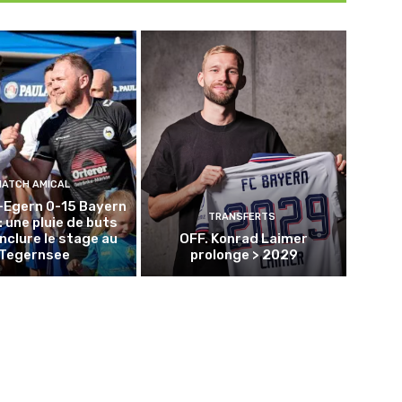
MATCH AMICAL
-Egern 0-15 Bayern
TRANSFERTS
: une pluie de buts
nclure le stage au
OFF. Konrad Laimer
Tegernsee
prolonge > 2029