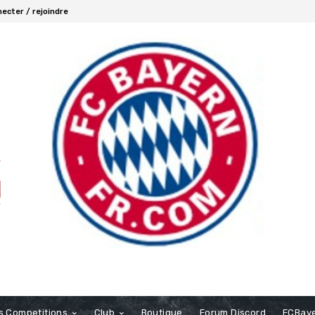
ecter / rejoindre
s Competitions
Club
Boutique
Forum Discord
FCBaye