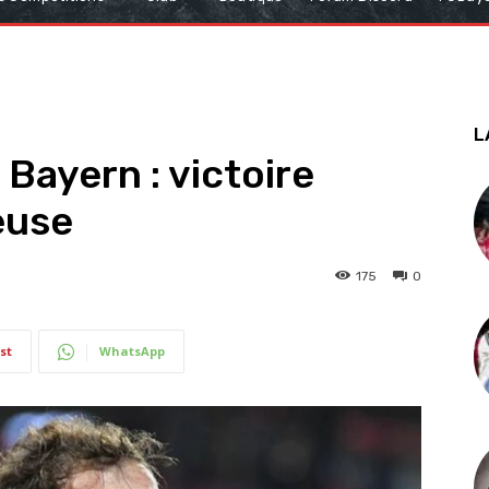
L
 Bayern : victoire
euse
175
0
st
WhatsApp