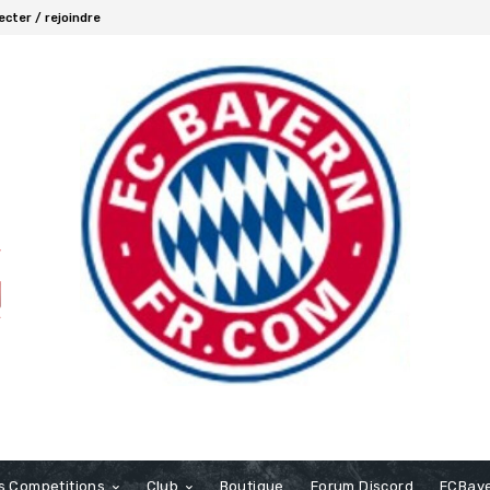
cter / rejoindre
s Competitions
Club
Boutique
Forum Discord
FCBaye