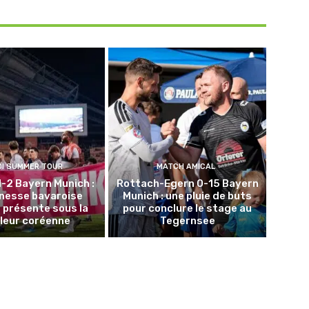
DI SUMMER TOUR
MATCH AMICAL
1-2 Bayern Munich :
Rottach-Egern 0-15 Bayern
unesse bavaroise
Munich : une pluie de buts
 présente sous la
pour conclure le stage au
leur coréenne
Tegernsee