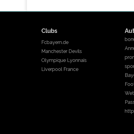
Clubs
Au
bonu
Fcbayern.de
Annu
Manchester Devils
pron
Olympique Lyonnais
spo
Liverpool France
Bay
Foot
Wet
Pas
htt