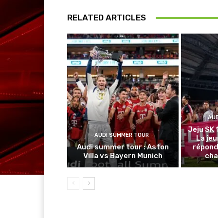
RELATED ARTICLES
AU
Jeju SK 
AUDI SUMMER TOUR
La je
Audi summer tour : Aston
répond
Villa vs Bayern Munich
cha