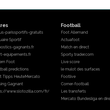
tres
Football
s-parissportifs-gratuits
Foot Allemand
aire Sportif
Actuafoot
ostics-gagnants.fr
Match en direct
rt-equipements.fr
Sporty trader.com
ern Foot
Live score
ball predictions
le mulot des surfaces
t Tipps Heute
Mercato
Footlive
sing Gagnant
Corner-football
ps://www.slotozilla.com/fr/
Les transferts
Mercato Bundesliga en dir