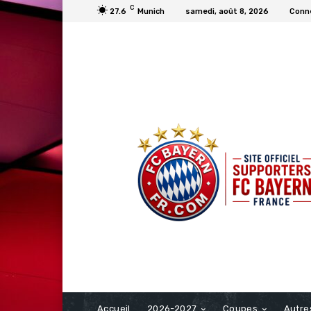
C
27.6
Munich
samedi, août 8, 2026
Conne
FCBAYERN FRANCE
Accueil
2026-2027
Coupes
Autre