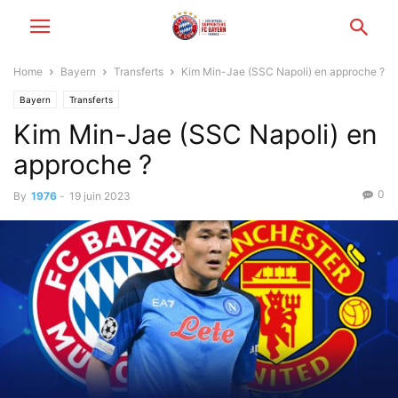
Home
Bayern
Transferts
Kim Min-Jae (SSC Napoli) en approche ?
Bayern
Transferts
Kim Min-Jae (SSC Napoli) en
approche ?
0
By
1976
-
19 juin 2023