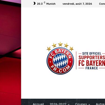
C
20.3
Munich
vendredi, août 7, 2026
Conn
FCBAYERN FRANCE
Accueil
2026-2027
Coupes
Autre