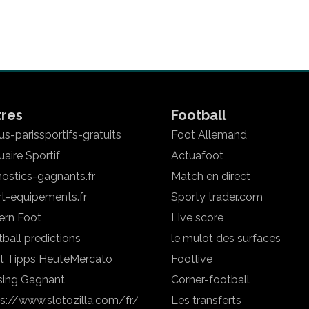
tres
Football
s-parissportifs-gratuits
Foot Allemand
aire Sportif
Actuafoot
ostics-gagnants.fr
Match en direct
rt-equipements.fr
Sporty trader.com
ern Foot
Live score
ball predictions
le mulot des surfaces
t Tipps Heute
Mercato
Footlive
sing Gagnant
Corner-football
ps://www.slotozilla.com/fr/
Les transferts