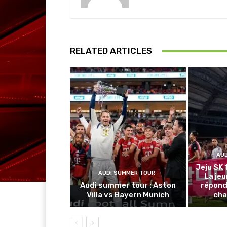
RELATED ARTICLES
AU
Jeju SK 
AUDI SUMMER TOUR
La je
Audi summer tour : Aston
répond
Villa vs Bayern Munich
cha