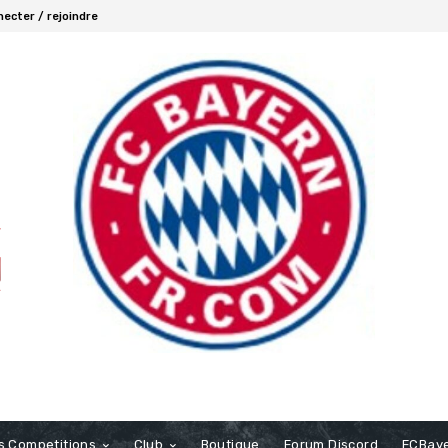
ecter / rejoindre
s Competitions
Club
Boutique
Forum Discord
FCBaye