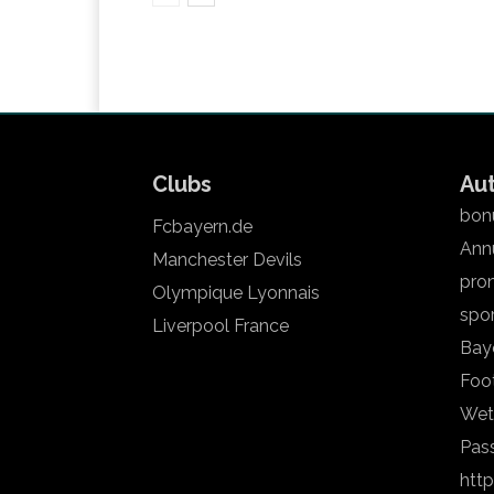
Clubs
Au
bonu
Fcbayern.de
Annu
Manchester Devils
pron
Olympique Lyonnais
spo
Liverpool France
Bay
Foot
Wet
Pas
htt