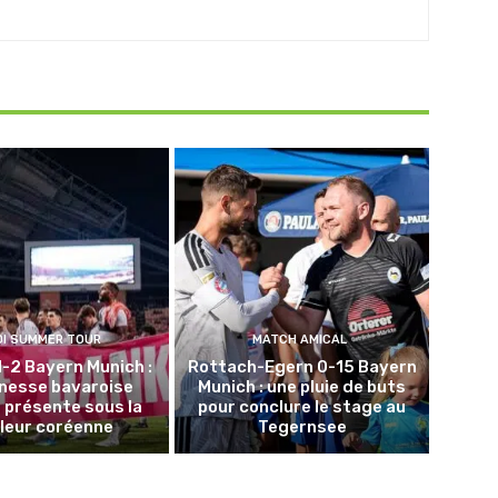
DI SUMMER TOUR
MATCH AMICAL
1-2 Bayern Munich :
Rottach-Egern 0-15 Bayern
unesse bavaroise
Munich : une pluie de buts
 présente sous la
pour conclure le stage au
leur coréenne
Tegernsee