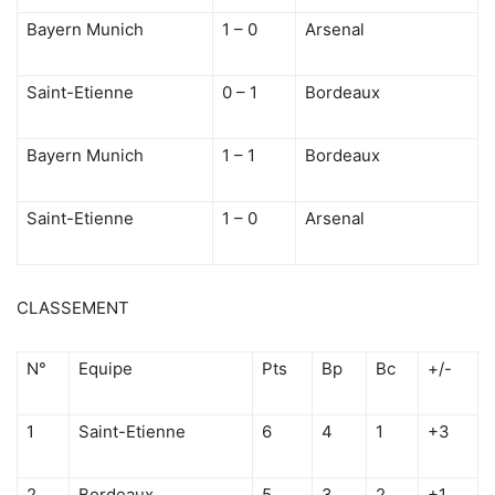
Bayern Munich
1 – 0
Arsenal
Saint-Etienne
0 – 1
Bordeaux
Bayern Munich
1 – 1
Bordeaux
Saint-Etienne
1 – 0
Arsenal
CLASSEMENT
N°
Equipe
Pts
Bp
Bc
+/-
1
Saint-Etienne
6
4
1
+3
2
Bordeaux
5
3
2
+1