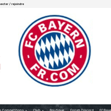
ecter / rejoindre
s Competitions
Club
Boutique
Forum Discord
FCBaye