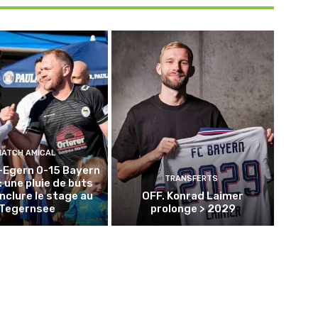
MATCH AMICAL
-Egern 0-15 Bayern
TRANSFERTS
: une pluie de buts
nclure le stage au
OFF. Konrad Laimer
Tegernsee
prolonge > 2029