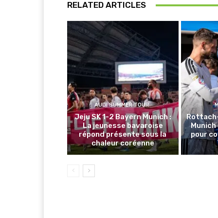
RELATED ARTICLES
AUDI SUMMER TOUR
Jeju SK 1-2 Bayern Munich :
Rottach
La jeunesse bavaroise
Munich 
répond présente sous la
pour co
chaleur coréenne