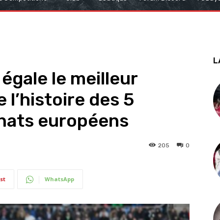
L
égale le meilleur
 l’histoire des 5
nats européens
205
0
st
WhatsApp