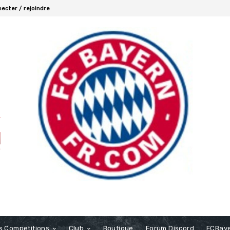
ecter / rejoindre
s Competitions
Club
Boutique
Forum Discord
FCBaye