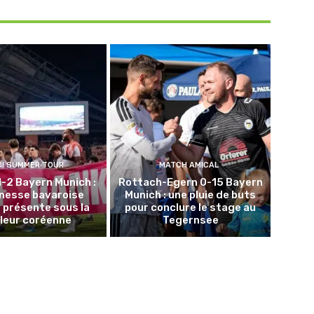
DI SUMMER TOUR
MATCH AMICAL
1-2 Bayern Munich :
Rottach-Egern 0-15 Bayern
unesse bavaroise
Munich : une pluie de buts
 présente sous la
pour conclure le stage au
leur coréenne
Tegernsee