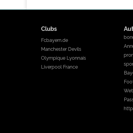
Clubs
Au
bonu
Fcbayern.de
Annu
Manchester Devils
pron
Olympique Lyonnais
spo
Liverpool France
Bay
Foot
Wet
Pas
htt