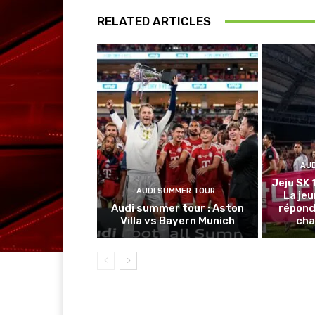
RELATED ARTICLES
AU
Jeju SK 
AUDI SUMMER TOUR
La je
Audi summer tour : Aston
répond
Villa vs Bayern Munich
cha