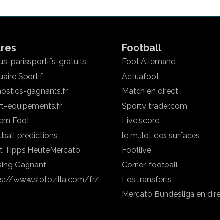
tres
Football
s-parissportifs-gratuits
Foot Allemand
aire Sportif
Actuafoot
ostics-gagnants.fr
Match en direct
rt-equipements.fr
Sporty trader.com
ern Foot
Live score
ball predictions
le mulot des surfaces
t Tipps Heute
Mercato
Footlive
sing Gagnant
Corner-football
ps://www.slotozilla.com/fr/
Les transferts
Mercato Bundesliga en dir