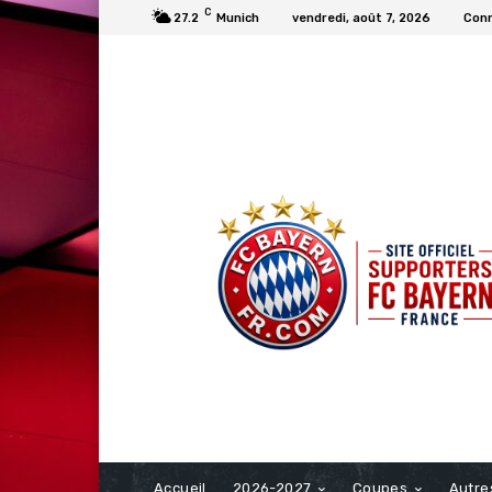
C
27.2
Munich
vendredi, août 7, 2026
Conn
FCBAYERN FRANCE
Accueil
2026-2027
Coupes
Autre