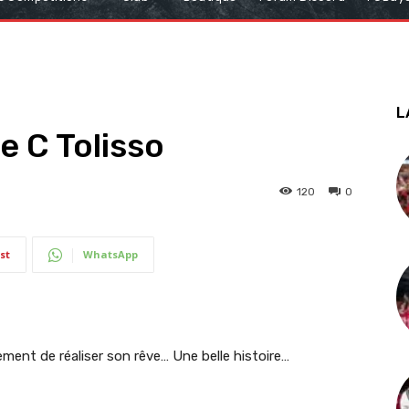
L
e C Tolisso
120
0
st
WhatsApp
lement de réaliser son rêve… Une belle histoire…