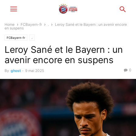
Home
FCBayern-fr
.
Leroy Sané et le Bayern : un avenir encore
en suspens
FCBayern-fr
.
Leroy Sané et le Bayern : un
avenir encore en suspens
0
By
ghost
-
9 mai 2025