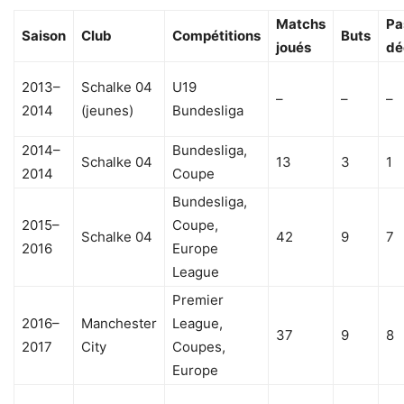
Matchs
Pa
Saison
Club
Compétitions
Buts
joués
dé
2013–
Schalke 04
U19
–
–
–
2014
(jeunes)
Bundesliga
2014–
Bundesliga,
Schalke 04
13
3
1
2014
Coupe
Bundesliga,
2015–
Coupe,
Schalke 04
42
9
7
2016
Europe
League
Premier
2016–
Manchester
League,
37
9
8
2017
City
Coupes,
Europe