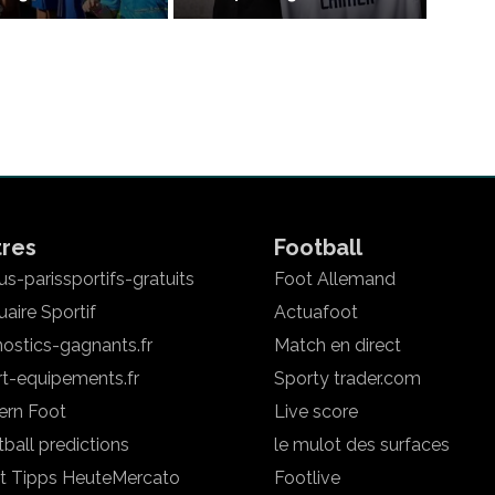
tres
Football
s-parissportifs-gratuits
Foot Allemand
aire Sportif
Actuafoot
ostics-gagnants.fr
Match en direct
rt-equipements.fr
Sporty trader.com
ern Foot
Live score
ball predictions
le mulot des surfaces
t Tipps Heute
Mercato
Footlive