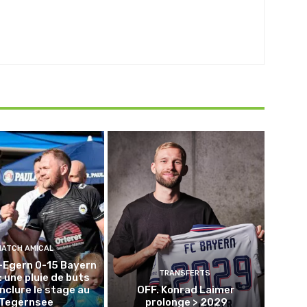
MATCH AMICAL
-Egern 0-15 Bayern
TRANSFERTS
: une pluie de buts
nclure le stage au
OFF. Konrad Laimer
Tegernsee
prolonge > 2029