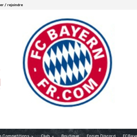
r / rejoindre
s Competitions
Club
Boutique
Forum Discord
FCBaye