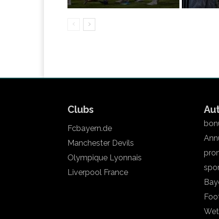
Clubs
Au
bonu
Fcbayern.de
Annu
Manchester Devils
pron
Olympique Lyonnais
spo
Liverpool France
Bay
Foot
Wet