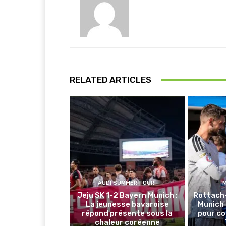
RELATED ARTICLES
AUDI SUMMER TOUR
Jeju SK 1-2 Bayern Munich :
Rottach
La jeunesse bavaroise
Munich 
répond présente sous la
pour co
chaleur coréenne