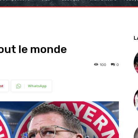
L
out le monde
100
0
st
WhatsApp