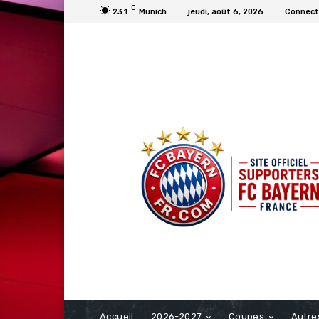
C
23.1
Munich
jeudi, août 6, 2026
Connecte
FCBAYERN FRANCE
Accueil
2026-2027
Coupes
Autre