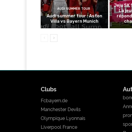
Jeju SK 
AUDI SUMMER TOUR
La je
Audi summer tour : Aston
répond
Villa vs Bayern Munich
cha
Clubs
Au
bonu
Fcbayern.de
Annu
Manchester Devils
pron
Olympique Lyonnais
spo
Liverpool France