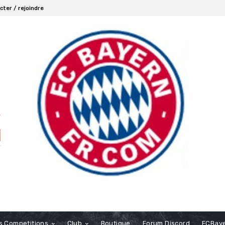
ter / rejoindre
s Competitions
Club
Boutique
Forum Discord
FCBaye