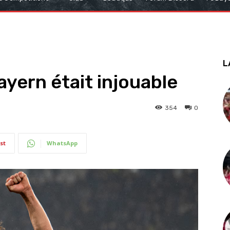
L
ayern était injouable
354
0
st
WhatsApp