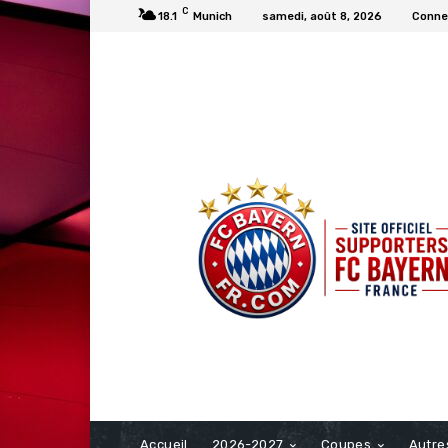
C
18.1
Munich
samedi, août 8, 2026
Connec
FCBAYERN FRANCE
Accueil
2026-2027
Coupes
Autre