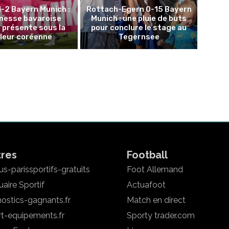
1-2 Bayern Munich :
Rottach-Egern 0-15 Bayern
unesse bavaroise
Munich : une pluie de buts
 présente sous la
pour conclure le stage au
leur coréenne
Tegernsee
tres
Football
s-parissportifs-gratuits
Foot Allemand
aire Sportif
Actuafoot
ostics-gagnants.fr
Match en direct
rt-equipements.fr
Sporty trader.com