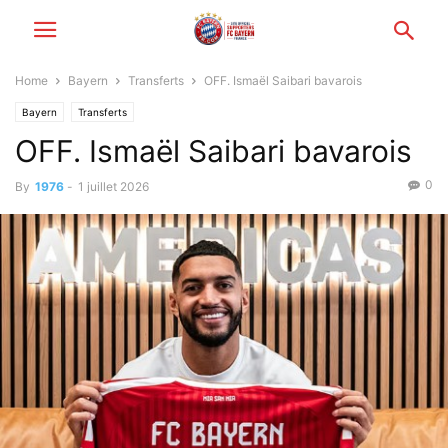
Home
Bayern
Transferts
OFF. Ismaël Saibari bavarois
Bayern
Transferts
OFF. Ismaël Saibari bavarois
0
By
1976
-
1 juillet 2026