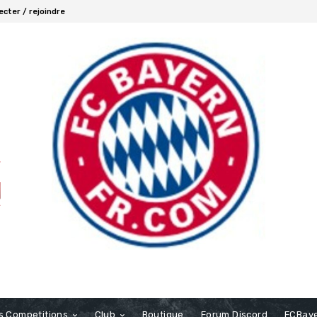
cter / rejoindre
s Competitions
Club
Boutique
Forum Discord
FCBaye