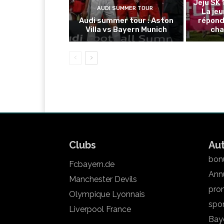
Jeju SK 
AUDI SUMMER TOUR
La je
Audi summer tour : Aston
répond
Villa vs Bayern Munich
cha
Clubs
Au
bonu
Fcbayern.de
Annu
Manchester Devils
pron
Olympique Lyonnais
spo
Liverpool France
Bay