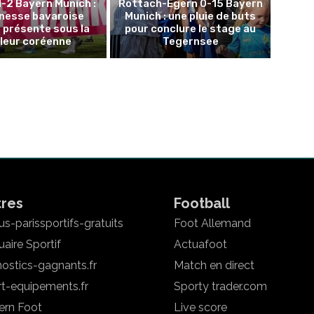
1-2 Bayern Munich :
Rottach-Egern 0-15 Bayern
unesse bavaroise
Munich : une pluie de buts
 présente sous la
pour conclure le stage au
leur coréenne
Tegernsee
tres
Football
s-parissportifs-gratuits
Foot Allemand
aire Sportif
Actuafoot
ostics-gagnants.fr
Match en direct
rt-equipements.fr
Sporty trader.com
ern Foot
Live score