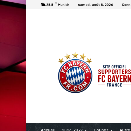
C
28.8
Munich
samedi, août 8, 2026
Conne
FCBAYERN FRANCE
Accueil
2026-2027
Coupes
Autre