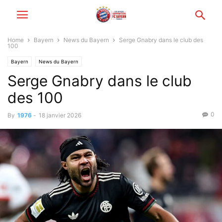
Home
Bayern
News du Bayern
Serge Gnabry dans le club des
100
Bayern
News du Bayern
Serge Gnabry dans le club
des 100
0
By
1976
-
18 janvier 2026