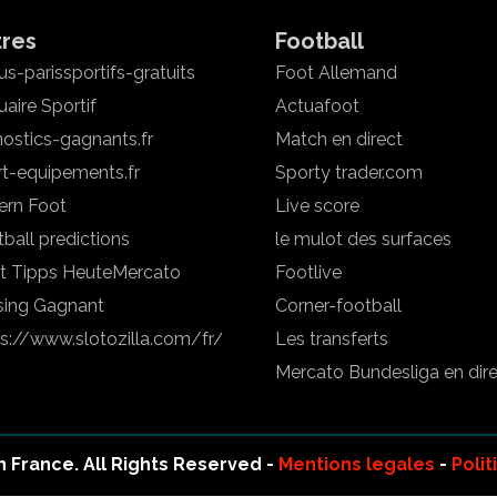
tres
Football
s-parissportifs-gratuits
Foot Allemand
aire Sportif
Actuafoot
ostics-gagnants.fr
Match en direct
rt-equipements.fr
Sporty trader.com
ern Foot
Live score
ball predictions
le mulot des surfaces
t Tipps Heute
Mercato
Footlive
sing Gagnant
Corner-football
ps://www.slotozilla.com/fr/
Les transferts
Mercato Bundesliga en dir
 France. All Rights Reserved -
Mentions legales
-
Polit