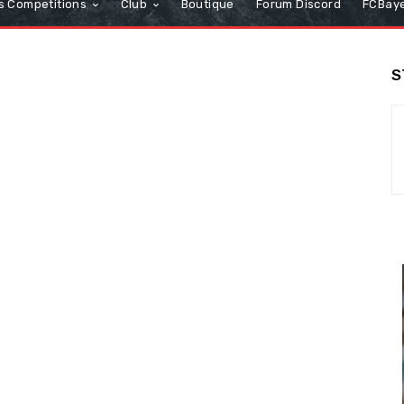
s Competitions
Club
Boutique
Forum Discord
FCBaye
S