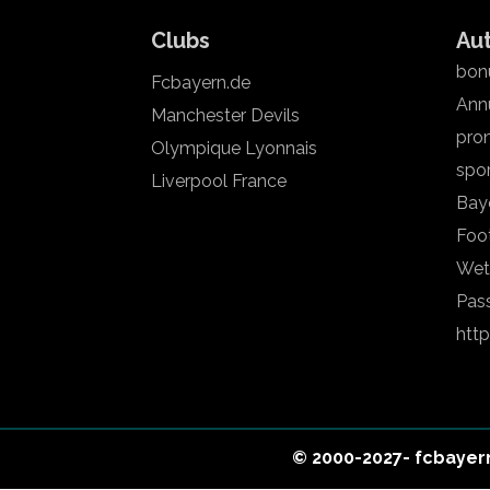
Clubs
Au
bonu
Fcbayern.de
Annu
Manchester Devils
pron
Olympique Lyonnais
spo
Liverpool France
Bay
Foot
Wet
Pas
htt
© 2000-2027- fcbayern