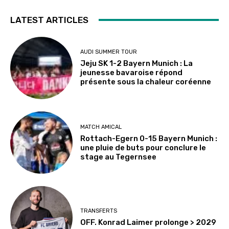
LATEST ARTICLES
AUDI SUMMER TOUR
Jeju SK 1-2 Bayern Munich : La
jeunesse bavaroise répond
présente sous la chaleur coréenne
MATCH AMICAL
Rottach-Egern 0-15 Bayern Munich :
une pluie de buts pour conclure le
stage au Tegernsee
TRANSFERTS
OFF. Konrad Laimer prolonge > 2029