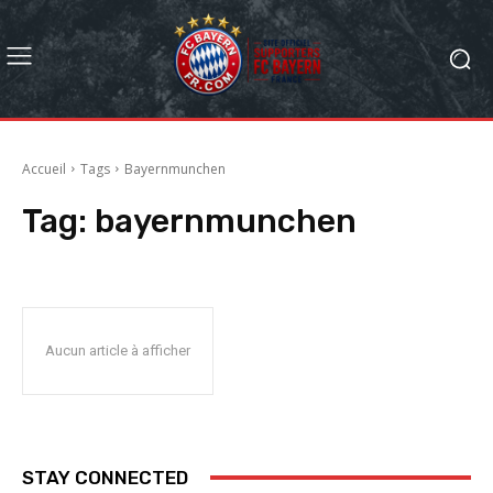
Accueil
Tags
Bayernmunchen
Tag:
bayernmunchen
Aucun article à afficher
STAY CONNECTED