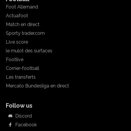
Foot Allemand
Actuafoot
Match en direct
Sporty trader.com
Live score
le mulot des surfaces
Footlive
Corner-football
Les transferts
Mercato Bundesliga en direct
Follow us
Discord
Facebook