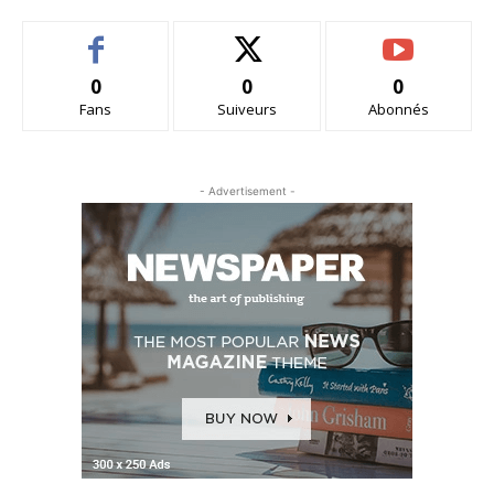
0
0
0
Fans
Suiveurs
Abonnés
- Advertisement -