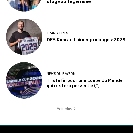
stage au Tegernsee
TRANSFERTS
OFF. Konrad Laimer prolonge > 2029
NEWS DU BAYERN
Triste fin pour une coupe du Monde
qui restera pervertie (*)
Voir plus