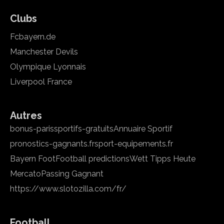
Clubs
Fcbayern.de
Manchester Devils
Olympique Lyonnais
Liverpool France
Autres
bonus-parissportifs-gratuits
Annuaire Sportif
pronostics-gagnants.fr
sport-equipements.fr
Bayern Foot
Football predictions
Wett Tipps Heute
Mercato
Passing Gagnant
https://www.slotozilla.com/fr/
Football