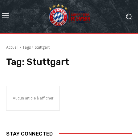
Accueil
Tags
Stuttgart
Tag:
Stuttgart
Aucun article à afficher
STAY CONNECTED