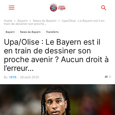
Home
Bayern
News du Bayern
Upa/Olise : Le Bayern est il en
train de dessiner son proche...
Bayern
News du Bayern
Transferts
Upa/Olise : Le Bayern est il
en train de dessiner son
proche avenir ? Aucun droit à
l’erreur…
0
By
1976
-
28 août 2025