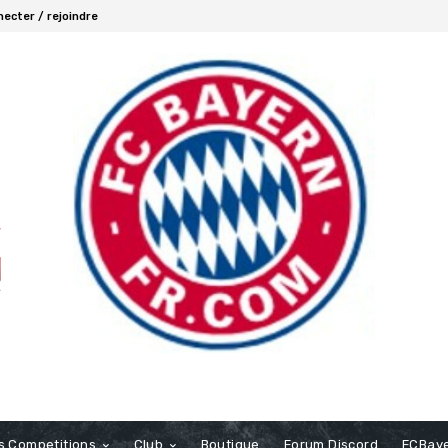
ecter / rejoindre
s Competitions
Club
Boutique
Forum Discord
FCBaye