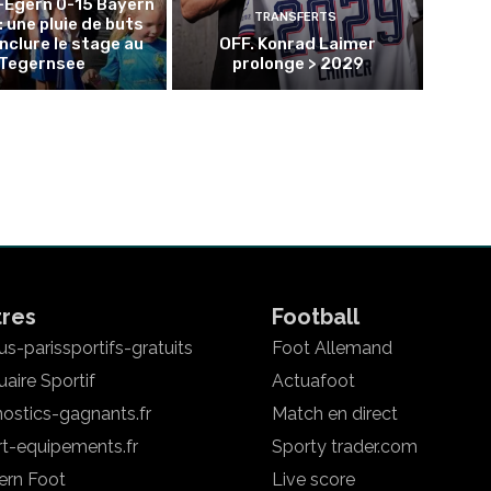
-Egern 0-15 Bayern
TRANSFERTS
: une pluie de buts
nclure le stage au
OFF. Konrad Laimer
Tegernsee
prolonge > 2029
tres
Football
s-parissportifs-gratuits
Foot Allemand
aire Sportif
Actuafoot
ostics-gagnants.fr
Match en direct
rt-equipements.fr
Sporty trader.com
ern Foot
Live score