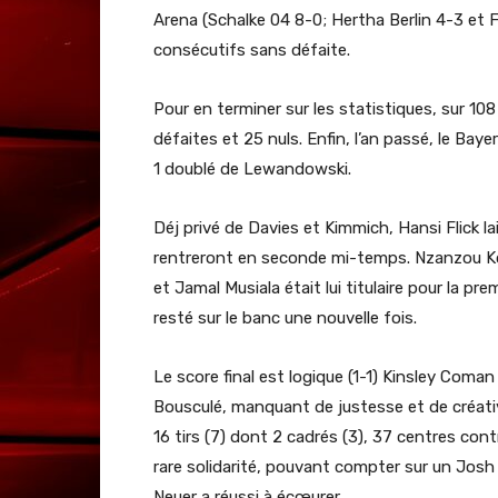
Arena (Schalke 04 8-0; Hertha Berlin 4-3 et F
consécutifs sans défaite.
Pour en terminer sur les statistiques, sur 10
défaites et 25 nuls. Enfin, l’an passé, le Baye
1 doublé de Lewandowski.
Déj privé de Davies et Kimmich, Hansi Flick l
rentreront en seconde mi-temps. Nzanzou Koua
et Jamal Musiala était lui titulaire pour la pr
resté sur le banc une nouvelle fois.
Le score final est logique (1-1) Kinsley Coman
Bousculé, manquant de justesse et de créativ
16 tirs (7) dont 2 cadrés (3), 37 centres cont
rare solidarité, pouvant compter sur un Jos
Neuer a réussi à écœurer.