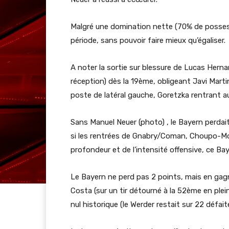
Malgré une domination nette (70% de possess
période, sans pouvoir faire mieux qu’égaliser.
A noter la sortie sur blessure de Lucas Hern
réception) dès la 19ème, obligeant Javi Marti
poste de latéral gauche, Goretzka rentrant au
Sans Manuel Neuer (photo) , le Bayern perdait
si les rentrées de Gnabry/Coman, Choupo-Mo
profondeur et de l’intensité offensive, ce B
Le Bayern ne perd pas 2 points, mais en gagn
Costa (sur un tir détourné à la 52ème en plein
nul historique (le Werder restait sur 22 défai