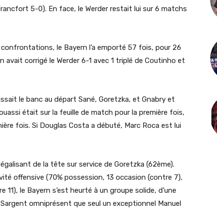
rancfort 5-0). En face, le Werder restait lui sur 6 matchs
8 confrontations, le Bayern l’a emporté 57 fois, pour 26
rn avait corrigé le Werder 6-1 avec 1 triplé de Coutinho et
aissait le banc au départ Sané, Goretzka, et Gnabry et
ssi était sur la feuille de match pour la première fois,
emière fois. Si Douglas Costa a débuté, Marc Roca est lui
 égalisant de la tête sur service de Goretzka (62ème).
ité offensive (70% possession, 13 occasion (contre 7),
re 11), le Bayern s’est heurté à un groupe solide, d’une
h Sargent omniprésent que seul un exceptionnel Manuel