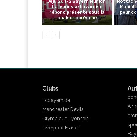
Jeju SK 1-2 Bayern Munich :
Rottach
La jeunesse bavaroise
Munich 
répond présente sous la
pour co
chaleur coréenne
Clubs
Au
bonu
Fcbayern.de
Annu
Manchester Devils
pron
Olympique Lyonnais
spo
Liverpool France
Bay