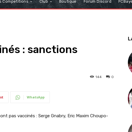
s Competitions
Club
Boutique
Forum Discord
FCBaye
L
nés : sanctions
?
144
0
st
WhatsApp
ont pas vaccinés : Serge Gnabry, Eric Maxim Choupo-