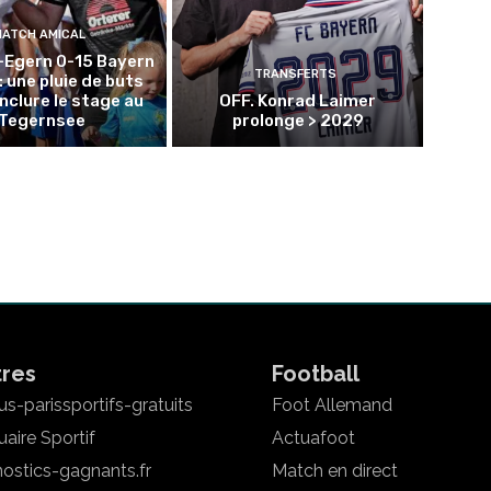
MATCH AMICAL
-Egern 0-15 Bayern
TRANSFERTS
: une pluie de buts
nclure le stage au
OFF. Konrad Laimer
Tegernsee
prolonge > 2029
tres
Football
s-parissportifs-gratuits
Foot Allemand
aire Sportif
Actuafoot
ostics-gagnants.fr
Match en direct