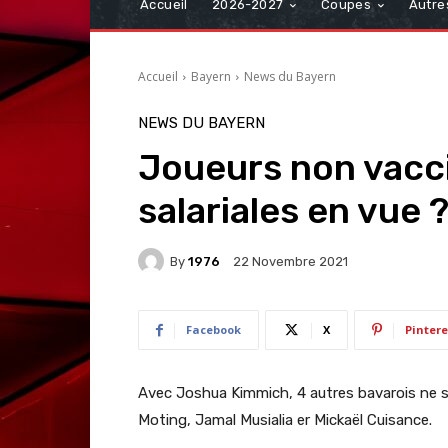
Accueil
2026-2027
Coupes
Autre
Accueil
Bayern
News du Bayern
NEWS DU BAYERN
Joueurs non vacci
salariales en vue 
By
1976
22 Novembre 2021
Facebook
X
Pintere
Avec Joshua Kimmich, 4 autres bavarois ne s
Moting, Jamal Musialia er Mickaël Cuisance.