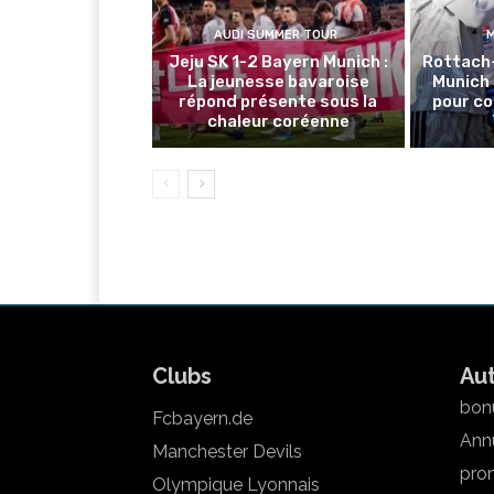
AUDI SUMMER TOUR
Jeju SK 1-2 Bayern Munich :
Rottach
La jeunesse bavaroise
Munich 
répond présente sous la
pour co
chaleur coréenne
Clubs
Au
bonu
Fcbayern.de
Annu
Manchester Devils
pron
Olympique Lyonnais