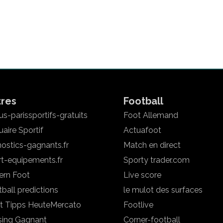
tres
Football
s-parissportifs-gratuits
Foot Allemand
aire Sportif
Actuafoot
ostics-gagnants.fr
Match en direct
rt-equipements.fr
Sporty trader.com
ern Foot
Live score
ball predictions
le mulot des surfaces
t Tipps Heute
Mercato
Footlive
sing Gagnant
Corner-football