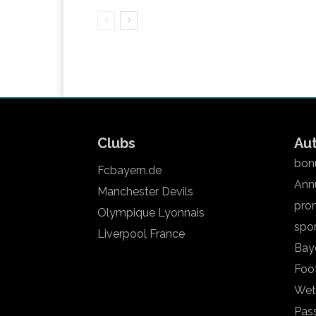
Clubs
Au
bonu
Fcbayern.de
Annu
Manchester Devils
pron
Olympique Lyonnais
spo
Liverpool France
Bay
Foot
Wet
Pas