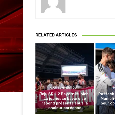
RELATED ARTICLES
AUDI SUMMER TOUR
Jeju SK 1-2 Bayern Munich :
Rottach
La jeunesse bavaroise
Munich 
répond présente sous la
pour co
chaleur coréenne