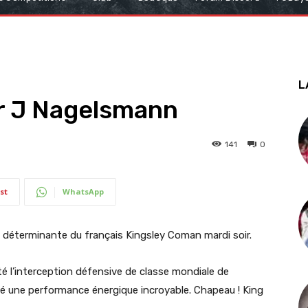
L
ar J Nagelsmann
141
0
st
WhatsApp
 déterminante du français Kingsley Coman mardi soir.
té l’interception défensive de classe mondiale de
sé une performance énergique incroyable. Chapeau ! King