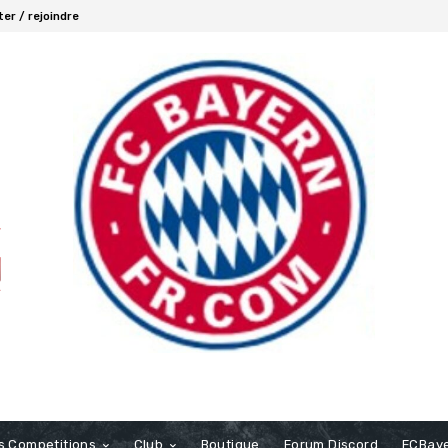
er / rejoindre
s Competitions
Club
Boutique
Forum Discord
FCBaye