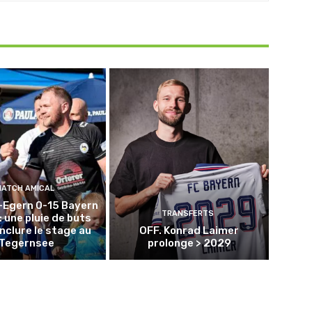
MATCH AMICAL
-Egern 0-15 Bayern
TRANSFERTS
: une pluie de buts
nclure le stage au
OFF. Konrad Laimer
Tegernsee
prolonge > 2029