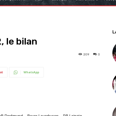
L
 le bilan
209
0
st
WhatsApp