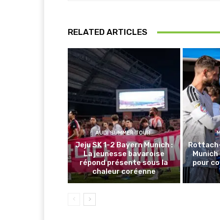
RELATED ARTICLES
AUDI SUMMER TOUR
Jeju SK 1-2 Bayern Munich :
Rottach
La jeunesse bavaroise
Munich 
répond présente sous la
pour co
chaleur coréenne