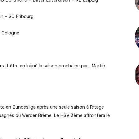
vB Dortmund – Bayer Leverkusen – RB Leipzig
in – SC Fribourg
C Cologne
urrait être entrainé la saison prochaine par… Martin
te en Bundesliga après une seule saison à l’étage
ompagnés du Werder Brême. Le HSV 3ème affrontera le