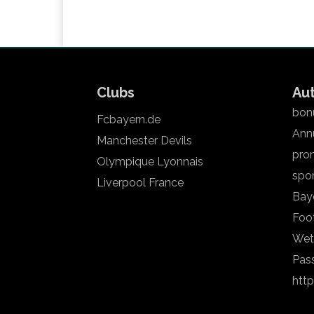
Clubs
Au
bonu
Fcbayern.de
Annu
Manchester Devils
pron
Olympique Lyonnais
spo
Liverpool France
Bay
Foot
Wet
Pas
htt