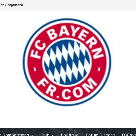
r / rejoindre
s Competitions
Club
Boutique
Forum Discord
FCBaye