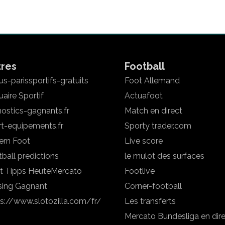
tres
Football
s-parissportifs-gratuits
Foot Allemand
aire Sportif
Actuafoot
ostics-gagnants.fr
Match en direct
rt-equipements.fr
Sporty trader.com
ern Foot
Live score
ball predictions
le mulot des surfaces
t Tipps Heute
Mercato
Footlive
sing Gagnant
Corner-football
ps://www.slotozilla.com/fr/
Les transferts
Mercato Bundesliga en dir