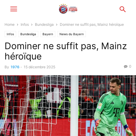
Home
Infos
Bundesliga
Dominer ne suffit pas, Mainz héroïque
Infos
Bundesliga
Bayern
News du Bayern
Dominer ne suffit pas, Mainz
héroïque
0
By
1976
-
15 décembre 2025