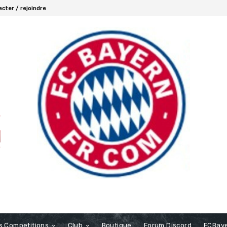
cter / rejoindre
s Competitions
Club
Boutique
Forum Discord
FCBaye