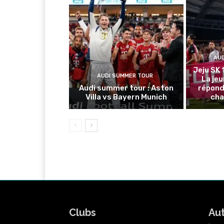
AU
Jeju SK 
AUDI SUMMER TOUR
La je
Audi summer tour : Aston
répond
Villa vs Bayern Munich
cha
Clubs
Au