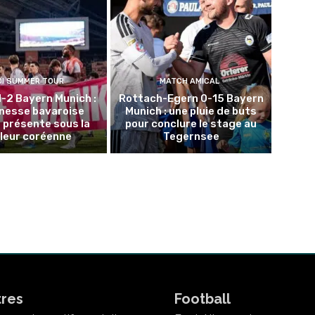
DI SUMMER TOUR
MATCH AMICAL
1-2 Bayern Munich :
Rottach-Egern 0-15 Bayern
unesse bavaroise
Munich : une pluie de buts
 présente sous la
pour conclure le stage au
leur coréenne
Tegernsee
tres
Football