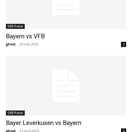
DFB Pokal
Bayern vs VFB
ghost
-
23 mai 2026
0
DFB Pokal
Bayer Leverkusen vs Bayern
ghost
-
21 avril 2026
0