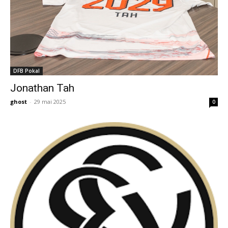
DFB Pokal
Jonathan Tah
ghost
-
29 mai 2025
0