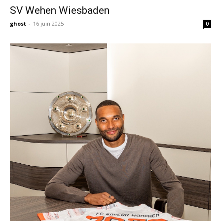
SV Wehen Wiesbaden
ghost
-
16 juin 2025
0