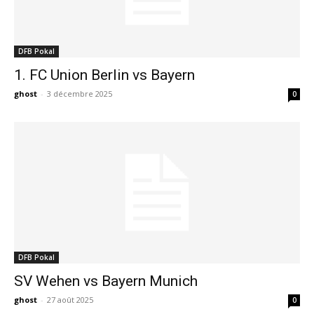
DFB Pokal
1. FC Union Berlin vs Bayern
ghost
-
3 décembre 2025
0
DFB Pokal
SV Wehen vs Bayern Munich
ghost
-
27 août 2025
0