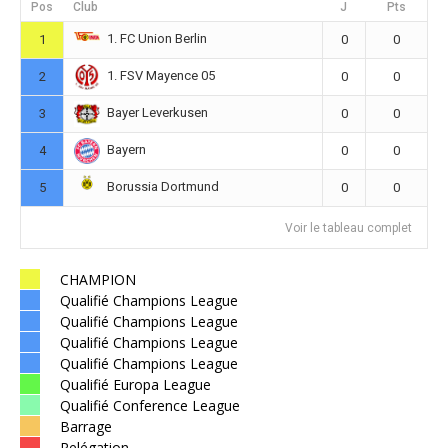
Pos
Club
J
Pts
1. FC Union Berlin
1
0
0
1. FSV Mayence 05
2
0
0
Bayer Leverkusen
3
0
0
Bayern
4
0
0
Borussia Dortmund
5
0
0
Voir le tableau complet
CHAMPION
Qualifié Champions League
Qualifié Champions League
Qualifié Champions League
Qualifié Champions League
Qualifié Europa League
Qualifié Conference League
Barrage
Relégation